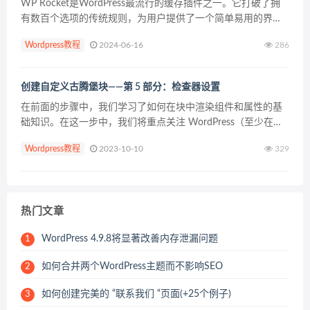
WP Rocket是WordPress最流行的缓存插件之一。它打破了拥
有数百个选项的传统规则，为用户提供了一个简单易用的界
面。只需切换选项，您就可以在几分钟内加快网站速度。 但
Wordpress教程
2024-06-16
286
是，该插件在前端没有提供任何选项来禁用页面缓...
创建自定义古腾堡块——第 5 部分：检查器设置
在前面的步骤中，我们学习了如何在块中渲染组件和属性的基
础知识。在这一步中，我们将重点关注 WordPress（至少在代
码中）调用检查器的内容：编辑器右侧的侧边栏。我们将介绍
Wordpress教程
2023-10-10
329
一些适合放置在侧边栏中的新组件以及如何处理这些组...
热门文章
WordPress 4.9.8将显著改善内存泄漏问题
1
如何合并两个WordPress主题而不影响SEO
2
如何创建完美的 “联系我们 “页面(+25个例子)
3