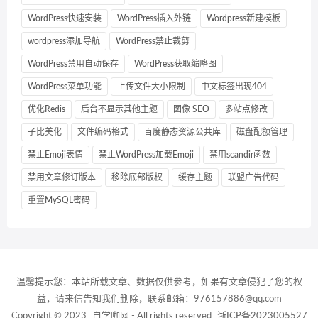
WordPress快速安装
WordPress插入外链
Wordpress新建模板
wordpress添加导航
WordPress禁止裁剪
WordPress禁用自动保存
WordPress获取缩略图
WordPress菜单功能
上传文件大小限制
中文标签出现404
优化Redis
后台不显示其他主题
图像 SEO
多站点修改
子比美化
文件编码格式
百度静态资源公共库
磁盘配额管理
禁止Emoji表情
禁止WordPress加载Emoji
禁用scandir函数
禁用文章修订版本
移除底部版权
缓存主题
联盟广告代码
重置MySQL密码
温馨提示您：本站所载文章、数据仅供参考，如果有文章侵犯了您的权
益，请来信告知我们删除，联系邮箱：976157886@qq.com
Copyright © 2023
自学咖网
- All rights reserved
浙ICP备2023005527