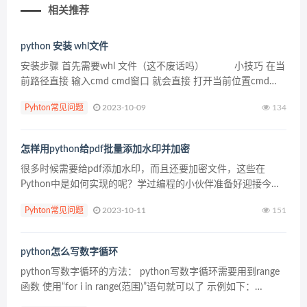
相关推荐
python 安装 whl文件
安装步骤 首先需要whl 文件（这不废话吗） 小技巧 在当
前路径直接 输入cmd cmd窗口 就会直接 打开当前位置cmd
输入instal 后面跟上whl文件 按tab键可以填充文件
Pyhton常见问题
2023-10-09
134
名 ...
怎样用python给pdf批量添加水印并加密
很多时候需要给pdf添加水印，而且还要加密文件，这些在
Python中是如何实现的呢？学过编程的小伙伴准备好迎接今天
的挑战吧。 1.设置路径 import os os.getcwd() os.chdir('E:p...
Pyhton常见问题
2023-10-11
151
python怎么写数字循环
python写数字循环的方法： python写数字循环需要用到range
函数 使用“for i in range(范围)”语句就可以了 示例如下：
for i in range(0,&nbs...