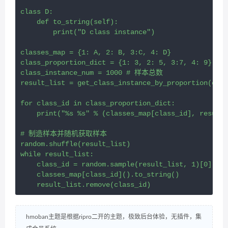
class D:

    def to_string(self):

        print("D class instance")

classes_map = {1: A, 2: B, 3:C, 4: D}

class_proportion_dict = {1: 3, 2: 5, 3:7, 4
class_instance_num = 1000 # 样本总数

result_list = get_class_instance_by_proportion(clas
for class_id in class_proportion_dict:

    print("%s %s" % (classes_map[class_id], result_
# 制造样本并随机获取样本

random.shuffle(result_list)

while result_list:

    class_id = random.sample(result_list, 1)[0]

    classes_map[class_id]().to_string()

hmoban主题是根据ripro二开的主题，极致后台体验，无插件，集