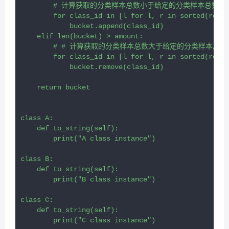
        # 计算获取的分类样本总数小于给定的分类样本总
        for class_id in [l for l, r in sorted(resid
            bucket.append(class_id)

    elif len(bucket) > amount:

        # # 计算获取的分类样本总数大于给定的分类样
        for class_id in [l for l, r in sorted(resid
            bucket.remove(class_id)

    return bucket

class A:

    def to_string(self):

        print("A class instance")

class B:

    def to_string(self):

        print("B class instance")

class C:

    def to_string(self):

        print("C class instance")
