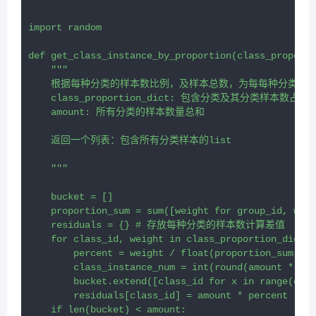
import random

def get_class_instance_by_proportion(class_proporti
    """

    根据每种分类的样本数比例，及样本总数，为每每种分类构造
    class_proportion_dict: 包含分类及其分类样本数占
    amount: 所有分类的样本数量总和

    返回一个列表：包含所有分类样本的list

    """

    bucket = []

    proportion_sum = sum([weight for group_id, weig
    residuals = {} # 存放每种分类的样本数计算差值

    for class_id, weight in class_proportion_dict.i
        percent = weight / float(proportion_sum)

        class_instance_num = int(round(amount * per
        bucket.extend([class_id for x in range(clas
        residuals[class_id] = amount * percent - ro
    if len(bucket) < amount:
