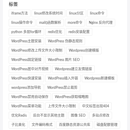
标签
iframe方法
linux修改系统时间
linux分区
linux命令
linux操作命令
mail()函数解析
more命令
Nginx 反向代理
python 多层for循环
redis优化
redis安装配置
WordPress主题安装
WordPress 伪静态规则
WordPress修改上传文件大小限制
Wordpress创建模版
WordPress固定链接
WordPress 图片 SEO
WordPress居中对齐视频
Wordpress建立友情链接
WordPress快速安装
WordPress插入外链
Wordpress新建模板
wordpress添加导航
WordPress禁止裁剪
WordPress禁用自动保存
WordPress获取缩略图
WordPress菜单功能
上传文件大小限制
中文标签出现404
优化Redis
后台不显示其他主题
图像 SEO
多站点修改
子比美化
文件编码格式
百度静态资源公共库
磁盘配额管理