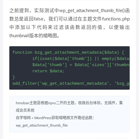
之前提到，实际测试中wp_get_attachment_thumb_file()函
数总是返回false，我们可以通过在主题文件functions.php
中添加以下代码来过滤该函数返回的值，以便输出
thumbnail版本的缩略图。
function bzg_get_attachment_metadata($data) {

	if(isset($data['thumb']) || empty($data['sizes']['thumbnail'])) return $data;

	$data['thumb'] = $data['sizes']['thumbnail']['file'];

	return $data;

}

add_filter('wp_get_attachment_metadata', 'bzg_get_a
hmoban主题是根据ripro二开的主题，极致后台体验，无插件，集
成会员系统
自学咖网
»
WordPress获取缩略图文件路径函数：
wp_get_attachment_thumb_file