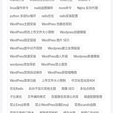
linux操作命令
mail()函数解析
more命令
Nginx 反向代理
python 多层for循环
redis优化
redis安装配置
WordPress主题安装
WordPress 伪静态规则
WordPress修改上传文件大小限制
Wordpress创建模版
WordPress固定链接
WordPress 图片 SEO
WordPress居中对齐视频
Wordpress建立友情链接
WordPress快速安装
WordPress插入外链
Wordpress新建模板
wordpress添加导航
WordPress禁止裁剪
WordPress禁用自动保存
WordPress获取缩略图
WordPress菜单功能
上传文件大小限制
中文标签出现404
优化Redis
后台不显示其他主题
图像 SEO
多站点修改
子比美化
文件编码格式
百度静态资源公共库
磁盘配额管理
禁止Emoji表情
禁止WordPress加载Emoji
禁用scandir函数
禁用文章修订版本
移除底部版权
缓存主题
联盟广告代码