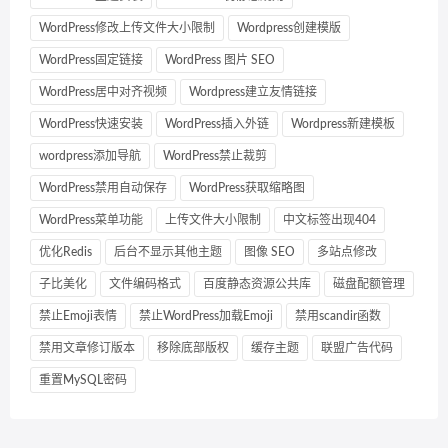
WordPress修改上传文件大小限制
Wordpress创建模版
WordPress固定链接
WordPress 图片 SEO
WordPress居中对齐视频
Wordpress建立友情链接
WordPress快速安装
WordPress插入外链
Wordpress新建模板
wordpress添加导航
WordPress禁止裁剪
WordPress禁用自动保存
WordPress获取缩略图
WordPress菜单功能
上传文件大小限制
中文标签出现404
优化Redis
后台不显示其他主题
图像 SEO
多站点修改
子比美化
文件编码格式
百度静态资源公共库
磁盘配额管理
禁止Emoji表情
禁止WordPress加载Emoji
禁用scandir函数
禁用文章修订版本
移除底部版权
缓存主题
联盟广告代码
重置MySQL密码