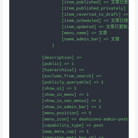
                    [item_published] => 文章已发布。

                    [item_published_privately] 
                    [item_reverted_to_draft] =
                    [item_scheduled] => 文章已排入
                    [item_updated] => 文章已更新。

                    [menu_name] => 文章

                    [name_admin_bar] => 文章

                )

            [description] => 

            [public] => 1

            [hierarchical] => 

            [exclude_from_search] => 

            [publicly_queryable] => 1

            [show_ui] => 1

            [show_in_menu] => 1

            [show_in_nav_menus] => 1

            [show_in_admin_bar] => 1

            [menu_position] => 5

            [menu_icon] => dashicons-admin-post

            [capability_type] => post

            [map_meta_cap] => 1

            [register_meta_box_cb] => 
