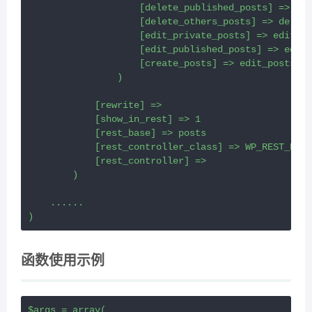
                    [delete_published_posts] => del
                    [delete_others_posts] => delete
                    [edit_private_posts] => edit_pr
                    [edit_published_posts] => edit_
                    [create_posts] => edit_posts

                )

            [rewrite] => 

            [show_in_rest] => 1

            [rest_base] => posts

            [rest_controller_class] => WP_REST_Post
            [rest_controller] => 

        )

    ......

)
函数使用示例
$args = array(
