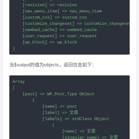
    [revision] => revision

    [nav_menu_item] => nav_menu_item

    [custom_css] => custom_css

    [customize_changeset] => customize_changeset

    [oembed_cache] => oembed_cache

    [user_request] => user_request

    [wp_block] => wp_block

)
当$output的值为objects，返回信息如下：
Array

(

    [post] => WP_Post_Type Object

        (

            [name] => post

            [label] => 文章

            [labels] => stdClass Object

                (

                    [name] => 文章

                    [singular_name] => 文章
