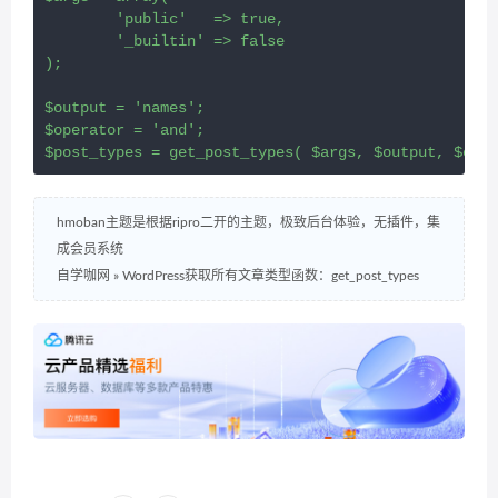
	'public'   => true,

	'_builtin' => false

);

$output = 'names';

$operator = 'and';

$post_types = get_post_types( $args, $output, $oper
hmoban主题是根据ripro二开的主题，极致后台体验，无插件，集
成会员系统
自学咖网
»
WordPress获取所有文章类型函数：get_post_types