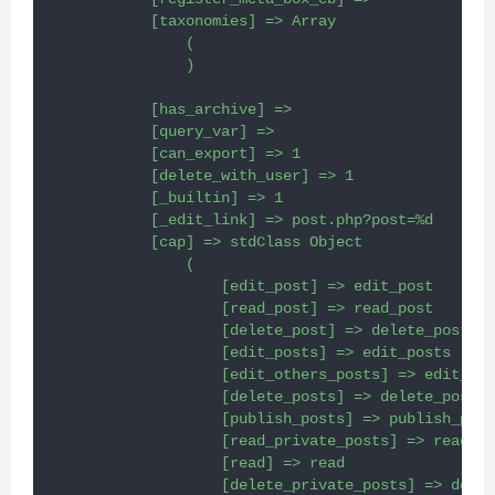
            [taxonomies] => Array

                (

                )

            [has_archive] => 

            [query_var] => 

            [can_export] => 1

            [delete_with_user] => 1

            [_builtin] => 1

            [_edit_link] => post.php?post=%d

            [cap] => stdClass Object

                (

                    [edit_post] => edit_post

                    [read_post] => read_post

                    [delete_post] => delete_post

                    [edit_posts] => edit_posts

                    [edit_others_posts] => edit_oth
                    [delete_posts] => delete_posts

                    [publish_posts] => publish_post
                    [read_private_posts] => read_pr
                    [read] => read

                    [delete_private_posts] => delet