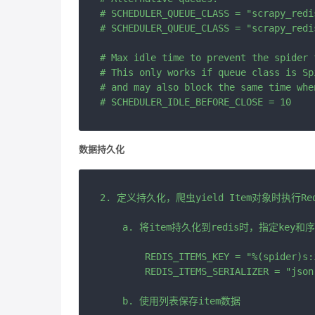
# SCHEDULER_QUEUE_CLASS = "scrapy_redi
# SCHEDULER_QUEUE_CLASS = "scrapy_redi
# Max idle time to prevent the spider 
# This only works if queue class is Sp
# and may also block the same time whe
数据持久化
2. 定义持久化，爬虫yield Item对象时执行Redis
    a. 将item持久化到redis时，指定key和
        REDIS_ITEMS_KEY = "%(spider)s:i
        REDIS_ITEMS_SERIALIZER = "json.