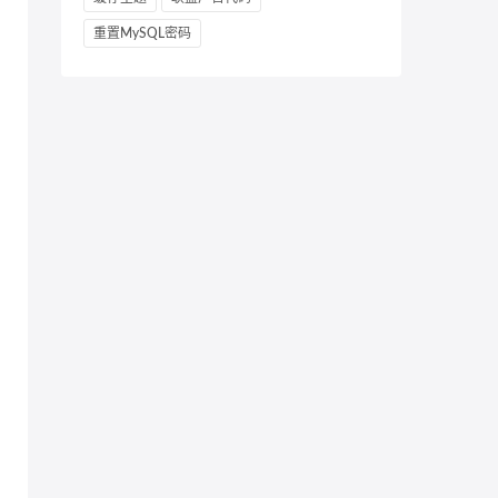
重置MySQL密码
,cookies={"k1":"vvvvv"})

,cookies={"k1":666})
