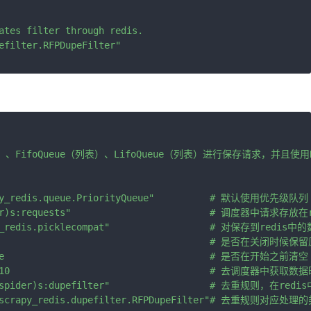
ates filter through redis.

、FifoQueue（列表）、LifoQueue（列表）进行保存请求，并且使用RFPD
"scrapy_redis.queue.PriorityQueue"          # 默认
ider)s:requests"                         # 调度器中请求存放在
rapy_redis.picklecompat"                  # 对保存到re
                                            # 是否在
= True                                     # 是否在开
LOSE = 10                                    #
"%(spider)s:dupefilter"                  # 去重规则，在re
= "scrapy_redis.dupefilter.RFPDupeFilter"# 去重规则对应处理的