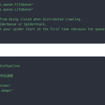
s.queue.FifoQueue"

s.queue.LifoQueue"

from being closed when distributed crawling.

iderQueue or SpiderStack,

n your spider start at the first time (because the queue 
Pipeline

序列化函数

tems"

dumps"
