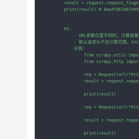
        result = request.request_finger
        print(result) # 8ea4fd67887449
        PS:

            - URL参数位置不同时，计算结果
            - 默认请求头不在计算范围，inc
            示例：

                from scrapy.utils impor
                from scrapy.http import
                req = Request(url="htt
                result = request.reque
                print(result)

                req = Request(url="htt
                result = request.reque
                print(result)
