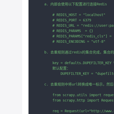
    a. 内部会使用以下配置进行连接Redis

        # REDIS_HOST = "localhost"   
        # REDIS_PORT = 6379          
        # REDIS_URL = "redis://user
        # REDIS_PARAMS  = {}         
        # REDIS_PARAMS["redis_cls"] 
        # REDIS_ENCODING = "utf-8"  
    b. 去重规则通过redis的集合完成，集合的K
        key = defaults.DUPEFILTER_KEY 
        默认配置：

            DUPEFILTER_KEY = "dupefilt
    c. 去重规则中将url转换成唯一标示，然后
        from scrapy.utils import reques
        from scrapy.http import Request
        req = Request(url="http://www.