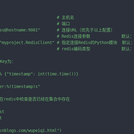
                         # 主机名

                         # 端口

:pass@hostname:9001"       # 连接URL（优先于以上配置）

                         # Redis连接参数             默认：RED
= "myproject.RedisClient" # 指定连接Redis的Python模块  默认：r
                          # redis编码类型             默认："
ey为：

% {"timestamp": int(time.time())}

er:%(timestamp)s"

在redis中检查是否已经在集合中存在

t



cnblogs.com/wupeiqi.html")
