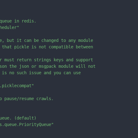
queue in redis.

eduler"

e, but it can be changed to any module

 that pickle is not compatible between

r must return strings keys and support

son the json or msgpack module will not

 is no such issue and you can use

.picklecompat"

o pause/resume crawls.

ueue. (default)

s.queue.PriorityQueue"
