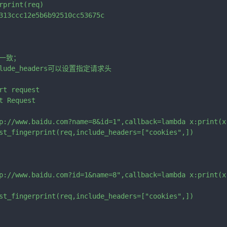
print(req)

313ccc12e5b6b92510cc53675c

一致；

lude_headers可以设置指定请求头

t request

 Request

p://www.baidu.com?name=8&id=1",callback=lambda x:print(x)
st_fingerprint(req,include_headers=["cookies",])

p://www.baidu.com?id=1&name=8",callback=lambda x:print(x)
st_fingerprint(req,include_headers=["cookies",])
