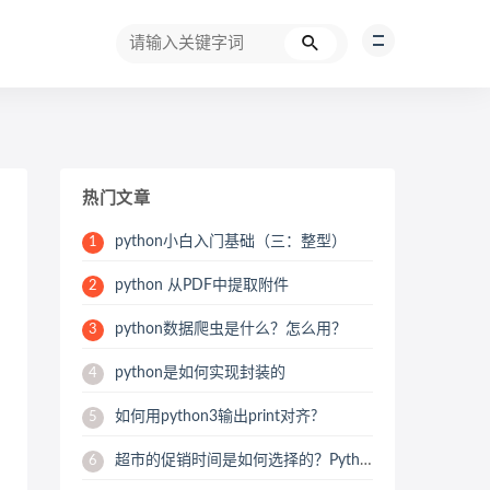
热门文章
python小白入门基础（三：整型）
1
python 从PDF中提取附件
2
python数据爬虫是什么？怎么用？
3
python是如何实现封装的
4
如何用python3输出print对齐?
5
超市的促销时间是如何选择的？Python用数据来帮你分析
6