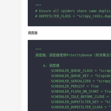
"""

# Ensure all spiders share same duplic
调度器
"""

调度器，调度器使用PriorityQueue（有序集合）
    a. 调度器

        SCHEDULER_QUEUE_CLASS = 
        SCHEDULER_QUEUE_KEY = "%(sp
        SCHEDULER_SERIALIZER = "sc
        SCHEDULER_PERSIST = True
        SCHEDULER_FLUSH_ON_START 
        SCHEDULER_IDLE_BEFORE_C
        SCHEDULER_DUPEFILTER_KEY = 
        SCHEDULER_DUPEFILTER_CLASS 