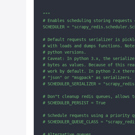
"""

# Enables scheduling storing requests 
SCHEDULER = "scrapy_redis.scheduler.Sch
# Default requests serializer is pickl
# with loads and dumps functions. Note
# python versions.

# Caveat: In python 3.x, the serialize
# bytes as values. Because of this rea
# work by default. In python 2.x there
# "json" or "msgpack" as serializers.

# SCHEDULER_SERIALIZER = "scrapy_redis
# Don"t cleanup redis queues, allows t
# SCHEDULER_PERSIST = True

# Schedule requests using a priority q
# SCHEDULER_QUEUE_CLASS = "scrapy_redi
# Alternative queues.
