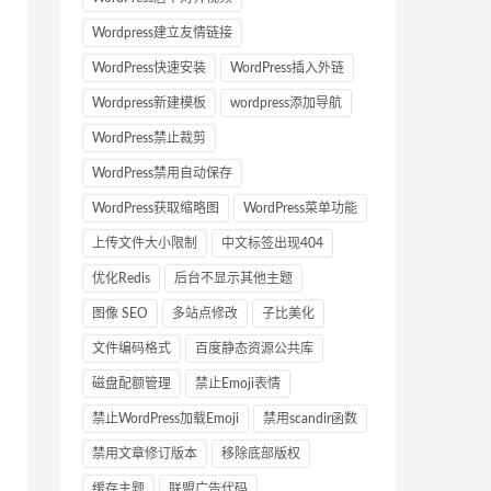
Wordpress建立友情链接
WordPress快速安装
WordPress插入外链
Wordpress新建模板
wordpress添加导航
IS_PARAMS = {"socket_timeout": 30,"socket_connect_time
WordPress禁止裁剪
edis.StrictRedis

WordPress禁用自动保存
utf-8"

WordPress获取缩略图
WordPress菜单功能
上传文件大小限制
中文标签出现404
优化Redis
后台不显示其他主题
图像 SEO
多站点修改
子比美化
文件编码格式
百度静态资源公共库
磁盘配额管理
禁止Emoji表情
禁止WordPress加载Emoji
禁用scandir函数
禁用文章修订版本
移除底部版权
缓存主题
联盟广告代码