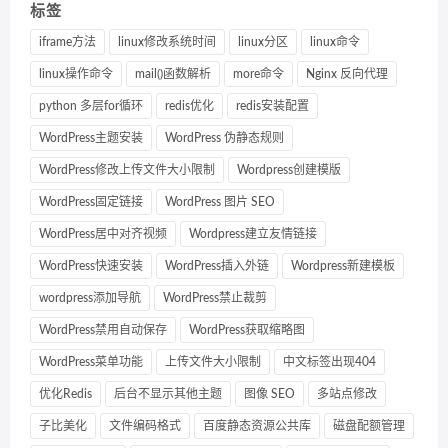
标签
iframe方法
linux修改系统时间
linux分区
linux命令
linux操作命令
mail()函数解析
more命令
Nginx 反向代理
python 多层for循环
redis优化
redis安装配置
WordPress主题安装
WordPress 伪静态规则
WordPress修改上传文件大小限制
Wordpress创建模版
WordPress固定链接
WordPress 图片 SEO
WordPress居中对齐视频
Wordpress建立友情链接
WordPress快速安装
WordPress插入外链
Wordpress新建模板
wordpress添加导航
WordPress禁止裁剪
WordPress禁用自动保存
WordPress获取缩略图
WordPress菜单功能
上传文件大小限制
中文标签出现404
优化Redis
后台不显示其他主题
图像 SEO
多站点修改
子比美化
文件编码格式
百度静态资源公共库
磁盘配额管理