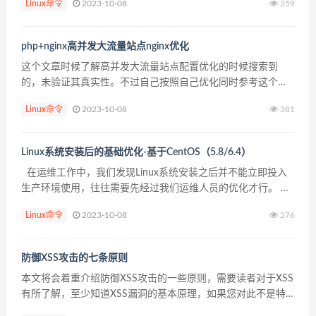
Linux命令
2023-10-08
359
现，有人提到可能是权限问题，...
php+nginx高并发大流量站点nginx优化
这个文章时候了解高并发大流量站点配置优化的时候搜索到
的，未验证其真实性。不过自己按照自己优化同时参考这个优
化，服务器在高并发大流量环境中并无异常，可以借鉴参考，
Linux命令
2023-10-08
381
注意做这个优化之前，务必服务器内核调整优化。原文如下：
我们...
Linux系统安装后的基础优化-基于CentOS（5.8/6.4）
在运维工作中，我们发现Linux系统安装之后并不能立即投入
生产环境使用，往往需要先经过我们运维人员的优化才行。 下
面我就为大家简单讲解几点关于Linux系统安装后的基础优化操
Linux命令
2023-10-08
276
作。 注意：本次优化都是基于CentOS（...
防御XSS攻击的七条原则
本文将会着重介绍防御XSS攻击的一些原则，需要读者对于XSS
有所了解，至少知道XSS漏洞的基本原理，如果您对此不是特
别清楚，请参考这两篇文章：《Stored and Reflected XSS