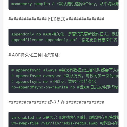
############### 附加模式 ###############
appendonly no #AOF持久化，是否记录更新操作日志，默认r
# AOF持久化三种同步策略：
# appendfsync always #每次有数据发生变化时都会写入append
# appendfsync everysec #默认方式，每秒同步一次到appendon
# appendfsync no #不同步，数据不会持久化

############### 虚拟内存 ###############
vm-enabled no #是否启用虚拟内存机制，虚拟内存机将数
vm-swap-file /var/lib/redis/redis.swap #虚拟内存文件