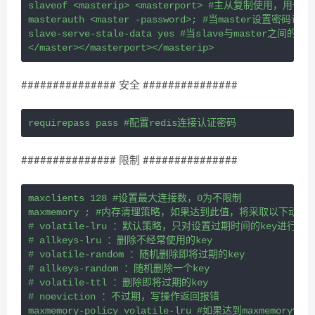
slaveof <masterip> <masterport> #主从复制使用，用于本
masterauth <master -password>; #当master设置密码
slave-serve-stale-data yes #当slave与mast
</master></masterport></masterip>
############### 安全 ###############
############### 限制 ###############
maxclients 128 #设置最大连接数，0为不限制

maxmemory ; #内存清理策略，如果达到此值，将采取以下动作：
# volatile-lru ：默认策略，只对设置过期时间的key进行LR
# allkeys-lru ：删除不经常使用的key

# volatile-random ：随机删除即将过期的key

# allkeys-random ：随机删除一个key

# volatile-ttl ：删除即将过期的key

# noeviction ：不过期，写操作返回报错

maxmemory-policy volatile-lru #如果达到maxmemory