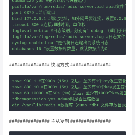
daemonize yes #是否以后台进程运行

pidfile/var/run/redis/redis-server.pid #pid文件位置

port 6379 #监听端口

bind 127.0.0.1 #绑定地址，如外网需要连接，设置0.0.0.0

timeout 300 #连接超时时间，单位秒

loglevel notice #日志级别，分别有：debug （适用于
logfile/var/log/redis/redis-server.log #日志文件位置

syslog-enabled no #是否将日志输出到系统日志

############### 快照方式 ###############
save 900 1 #在900s（15m）之后，至少有1个key发生变化，则
save 300 10 #在300s（5m）之后，至少有10个key发生变化，
save 60 10000 #在60s（1m）之后，至少有1000个key发生变
rdbcompression yes #dump时是否压缩数据

############### 主从复制 ###############