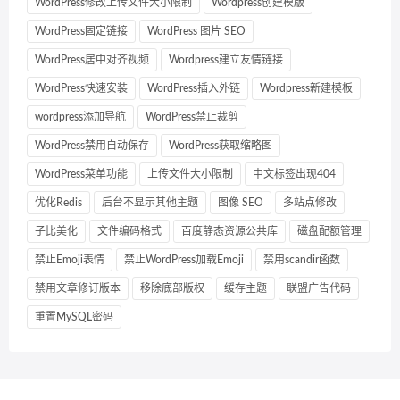
WordPress修改上传文件大小限制
Wordpress创建模版
WordPress固定链接
WordPress 图片 SEO
WordPress居中对齐视频
Wordpress建立友情链接
WordPress快速安装
WordPress插入外链
Wordpress新建模板
wordpress添加导航
WordPress禁止裁剪
WordPress禁用自动保存
WordPress获取缩略图
WordPress菜单功能
上传文件大小限制
中文标签出现404
优化Redis
后台不显示其他主题
图像 SEO
多站点修改
子比美化
文件编码格式
百度静态资源公共库
磁盘配额管理
禁止Emoji表情
禁止WordPress加载Emoji
禁用scandir函数
禁用文章修订版本
移除底部版权
缓存主题
联盟广告代码
重置MySQL密码