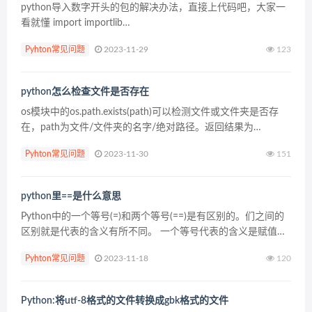
python导入数字开头的包的解决办法，直接上代码吧，大家一
看就懂 import importlib
m=importlib.import_module("dir1.9999dir") m....
Pyhton常见问题
2023-11-29
123
python怎么检查文件是否存在
os模块中的os.path.exists(path)可以检测文件或文件夹是否存
在，path为文件/文件夹的名字/绝对路径。返回结果为
True/False print os.path.exists("/...
Pyhton常见问题
2023-11-30
151
python里==是什么意思
Python中的一个等号(=)和两个等号(==)是有区别的。们之间的
区别就是代表的含义有所不同。 一个等号代表的含义是赋值，
将某一数值赋给某个变量，比如a=3，将3这个数值赋予给a。
Pyhton常见问题
2023-11-18
120
两个等号是判断是否相等，返回True...
Python:将utf-8格式的文件转换成gbk格式的文件