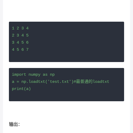
1 2 3 4 

2 3 4 5

3 4 5 6

4 5 6 7
import numpy as np

a = np.loadtxt('test.txt')#最普通的loadtxt

print(a)
输出：