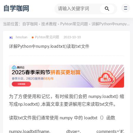
自学咖网
当前位置：
自学咖网
技术教程
Pyhton常见问题
详解Python中numpy.loadtxt()读取txt文件
>
>
>
hmoban
Pyhton常见问题
2023-10-10
详解Python中numpy.loadtxt()读取txt文件
为了方便使用和记忆，有时候我们会把 numpy.loadtxt() 缩
写成np.loadtxt() ,本篇文章主要讲解用它来读取txt文件。
读取txt文件我们通常使用 numpy 中的 loadtxt（）函数
numpy.loadtxt(fname, dtype=, comments='#',