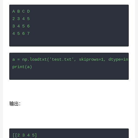
A B C D

2 3 4 5

3 4 5 6

4 5 6 7
a = np.loadtxt('test.txt', skiprows=1, dtype=int)

print(a)
输出：
[[2 3 4 5]
