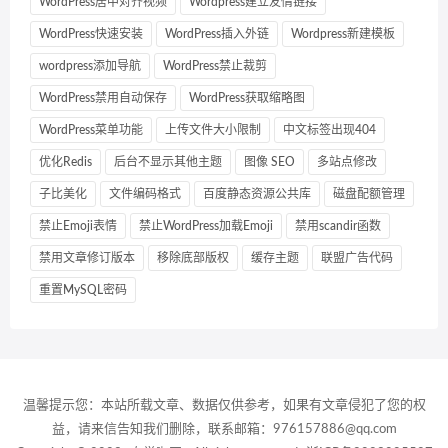
WordPress居中对齐视频
Wordpress建立友情链接
WordPress快速安装
WordPress插入外链
Wordpress新建模板
wordpress添加导航
WordPress禁止裁剪
WordPress禁用自动保存
WordPress获取缩略图
WordPress菜单功能
上传文件大小限制
中文标签出现404
优化Redis
后台不显示其他主题
图像 SEO
多站点修改
子比美化
文件编码格式
百度静态资源公共库
磁盘配额管理
禁止Emoji表情
禁止WordPress加载Emoji
禁用scandir函数
禁用文章修订版本
移除底部版权
缓存主题
联盟广告代码
重置MySQL密码
温馨提示您：本站所载文章、数据仅供参考，如果有文章侵犯了您的权
益，请来信告知我们删除，联系邮箱：976157886@qq.com