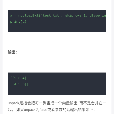
a = np.loadtxt('test.txt', skiprows=1, dtype=int, c
print(a)
输出：
[[2 3 4]

 [4 5 6]]
unpack是指会把每一列当成一个向量输出, 而不是合并在一
起。 如果unpack为false或者参数的话输出结果如下：