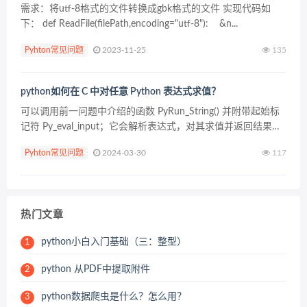
需求：将utf-8格式的文件转换成gbk格式的文件 实现代码如
下： def ReadFile(filePath,encoding="utf-8"): &n...
Pyhton常见问题
2023-11-25
135
python如何在 C 中对任意 Python 表达式求值？
可以调用前一问题中介绍的函数 PyRun_String() 并附带起始标
记符 Py_eval_input；它会解析表达式，对其求值并返回结果
值。 来源：PY学习网：原文地址：https://www.py.cn/artic...
Pyhton常见问题
2024-03-30
117
热门文章
python小白入门基础（三：整型）
1
python 从PDF中提取附件
2
python数据爬虫是什么？怎么用？
3