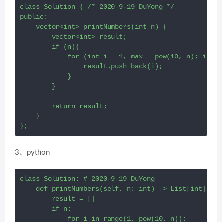
class Solution { /* 2020-9-19 DuYong */

public:

    vector<int> printNumbers(int n) {

        vector<int> result;

        if (n){

            for (int i = 1, max = pow(10, n); i < m
                result.push_back(i);

            }

        }

        return result;

    }

};
3、python
class Solution: # 2020-9-19 DuYong

    def printNumbers(self, n: int) -> List[int]:

        result = []

        if n:

            for i in range(1, pow(10, n)):
