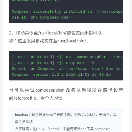
Composer successfully installed to: /root/composer.
2，移动命令至/usr/local/bin/或设置path都可以。
我们这里采用移动文件至/usr/local/bin/：
[[email protected] ~]# mv  composer.phar   /usr/loc
[[email protected] ~]# composer  -V

Do not run Composer as root/super user! See https:/
也可以尝试composer.phar 改名以后将所在路径设置
到/etc/profile。看个人习惯。
hmoban主题是根据ripro二开的主题，极致后台体验，无插件，集
成会员系统
自学咖网
»
在Linux （centos）中全局安装php工具 composer