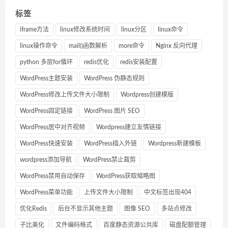
标签
iframe方法
linux修改系统时间
linux分区
linux命令
linux操作命令
mail()函数解析
more命令
Nginx 反向代理
python 多层for循环
redis优化
redis安装配置
WordPress主题安装
WordPress 伪静态规则
WordPress修改上传文件大小限制
Wordpress创建模版
WordPress固定链接
WordPress 图片 SEO
WordPress居中对齐视频
Wordpress建立友情链接
WordPress快速安装
WordPress插入外链
Wordpress新建模板
wordpress添加导航
WordPress禁止裁剪
WordPress禁用自动保存
WordPress获取缩略图
WordPress菜单功能
上传文件大小限制
中文标签出现404
优化Redis
后台不显示其他主题
图像 SEO
多站点修改
子比美化
文件编码格式
百度静态资源公共库
磁盘配额管理