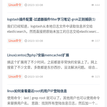
用来抓取网页和监控Web服务器状态。 1，查看网站内容 curl
Linux命令
2023-10-08
444
...
logstash插件配置-过滤器插件filter学习笔记-grok正则捕获(1)
我们已经知道，logstash从本地日志文件中读取信息并交给
elasticsearch。然而直接把原始未加工的日志交给elasticsearch
没有什么意义。logstash还有一个重要的工作就是解析日志。把
Linux命令
2023-10-08
337
解析出来的关...
Linux(centos)为php7安装memcached扩展
搞这个扩展用了不少时间，之前都是非常快的安装上了。网上
搜索了不少文章，多数都是东抄西抄，没法解决问题。 综合了
几个文章，终于搞定，这里记录下步骤： 1，安装memcached
Linux命令
2023-10-08
325
yum -y install memcach...
linux如何查看最近root的用户IP登陆信息
使用命令：last | grep root 就可以了。其他用户也可以使用命令
来替换用户名。 思路：找到所有登陆信息日志，然后加一个管