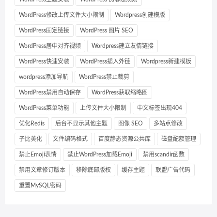
WordPress修改上传文件大小限制
Wordpress创建模版
WordPress固定链接
WordPress 图片 SEO
WordPress居中对齐视频
Wordpress建立友情链接
WordPress快速安装
WordPress插入外链
Wordpress新建模板
wordpress添加导航
WordPress禁止裁剪
WordPress禁用自动保存
WordPress获取缩略图
WordPress菜单功能
上传文件大小限制
中文标签出现404
优化Redis
后台不显示其他主题
图像 SEO
多站点修改
子比美化
文件编码格式
百度静态资源公共库
磁盘配额管理
禁止Emoji表情
禁止WordPress加载Emoji
禁用scandir函数
禁用文章修订版本
移除底部版权
缓存主题
联盟广告代码
重置MySQL密码