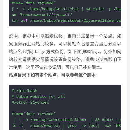
time=`date +%Y%m%d`

[ ! -e /home/bakup/websitebak ] && mkdir -p /home/b
cd /home/wwwroot/21yunwei/

tar zcf /home/bakup/websitebak/21yunwei$time.tar.gz
说明：该脚本可以继续优化，当前只是备份一个站点。如
果服务器上网站比较多，可以将站点名设置变量后分别以
站点名+时间.tar.gz 方式备份，如下面脚本所示。另外如网
站较大请根据实际情况设置备份策略，避免IO过高影响正
常使用。这里不做过多说明，可以自己补充脚本。
站点目录下如有多个站点，可以参考这个脚本：
#!/bin/bash

# bakup website for all

#author:21yunwei

time=`date +%Y%m%d`

 [ ! -e /backup/wwwrootbak/$time  ] && mkdir -p /ba
ls -l   /home/wwwroot | grep  -v test|  awk 'NR!=1{