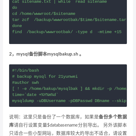
cat sitename.txt | while  read sitename

do

cd /home/wwwroot/$sitename

tar zcf  /backup/wwwrootbak/$time/$sitename.tar.gz 
done

find  /backup/wwwrootbak/ -type d  -mtime +15  |xar
2，mysql备份脚本mysqlbakup.sh 。
#!/bin/bash

# backup mysql for 21yunwei

#author swh

[ ! -e /home/bakup/mysqlbak ] && mkdir -p /home/bak
time=`date +%Y%m%d`

说明：这里只是备份了一个数据库，如果是
备份多个数据
库
请自行设置变量$databasename分别导出。 另外该脚本
只适合一些小型网站，数据库较大的导出不适合，请设置