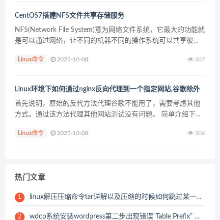
CentOS7搭建NFS文件共享存储服务
NFS(Network File System)意为网络文件系统，它最大的功能就
是可以通过网络，让不同的机器不同的操作系统可以共享彼此
的文件。简单的讲就是可以挂载远程主机的共享目录到本地，
Linux命令
2023-10-08
307
就像操作本地磁盘一样，非常方便的...
Linux环境下如何通过nginx反向代理到一个指定网站,谷歌除外
首先说明，原始的反代方法代理谷歌不能用了，需要考虑其他
方式。通过该方法代理其他网站测试没有问题。 简单介绍下步
骤： 1，nginx安装配置。这里个别一开始安装nginx的朋友应该
Linux命令
2023-10-08
306
有几个模块没有添加，需要自行添加一下模块。...
热门文章
linux解压压缩命令tar详解以及压缩的时候如何跳过某一个压缩目录或文件
1
wdcp系统安装wordpress第二步出现错误“Table Prefix” must not be empty
2