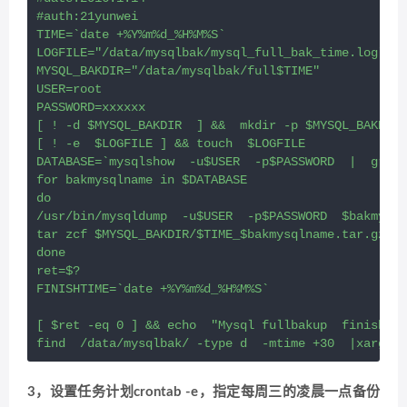
#auth:21yunwei

TIME=`date +%Y%m%d_%H%M%S`

LOGFILE="/data/mysqlbak/mysql_full_bak_time.log"

MYSQL_BAKDIR="/data/mysqlbak/full$TIME"

USER=root

PASSWORD=xxxxxx

[ ! -d $MYSQL_BAKDIR  ] &&  mkdir -p $MYSQL_BAKDIR

[ ! -e  $LOGFILE ] && touch  $LOGFILE

DATABASE=`mysqlshow  -u$USER  -p$PASSWORD  |  grep 
for bakmysqlname in $DATABASE

do

/usr/bin/mysqldump  -u$USER  -p$PASSWORD  $bakmysql
tar zcf $MYSQL_BAKDIR/$TIME_$bakmysqlname.tar.gz   
done

ret=$?

FINISHTIME=`date +%Y%m%d_%H%M%S`

[ $ret -eq 0 ] && echo  "Mysql fullbakup  finished,
3，设置任务计划crontab -e，指定每周三的凌晨一点备份