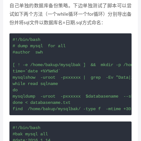
自己单独的数据库备份策略。下边单独测试了脚本可以尝
试如下两个方法（一个while循环一个for循环）分别导出备
份并将sql文件以数据库名+日期.sql方式命名：
#!/bin/bash

# dump mysql  for all

#author  swh

[ ! -e /home/bakup/mysqlbak ]  &&  mkdir -p /home/b
time=`date +%Y%m%d`

mysqlshow  -uroot  -pxxxxxx |  grep  -Ev "Data|info
while read sqlname

do

mysqldump  -uroot  -pxxxxxx  $databasename  --skip-
done < databasename.txt

#!/bin/bash 

#bak mysql all

#date:2016.1.14
