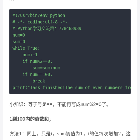
#!/usr/bin/env python

# -*- coding:utf-8 -*-

# Python学习交流群：778463939

num=0

sum=0

while True:

    num+=1

    if num%2==0:

        sum=sum+num

    if num==100:

        break

小知识：等于号是==，不能再写成num%2=0了。
1到100内的奇数和；
方法1：同上，只是i，sum初值为1，i的值每次增加2，这