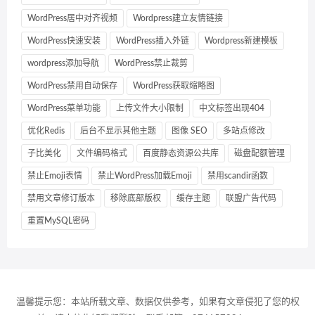
WordPress居中对齐视频
Wordpress建立友情链接
WordPress快速安装
WordPress插入外链
Wordpress新建模板
wordpress添加导航
WordPress禁止裁剪
WordPress禁用自动保存
WordPress获取缩略图
WordPress菜单功能
上传文件大小限制
中文标签出现404
优化Redis
后台不显示其他主题
图像 SEO
多站点修改
子比美化
文件编码格式
百度静态资源公共库
磁盘配额管理
禁止Emoji表情
禁止WordPress加载Emoji
禁用scandir函数
禁用文章修订版本
移除底部版权
缓存主题
联盟广告代码
重置MySQL密码
温馨提示您：本站所载文章、数据仅供参考，如果有文章侵犯了您的权