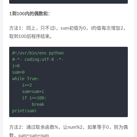
1到100内的偶数和：
方法1：同上，只不过i，sum初值为0，i的值每次增加2，
取到100后程序结束。
#!/usr/bin/env python

#-*- coding:utf-8 -*-

i=0

sum=0

while True:

    i+=2

    sum=sum+i

    if i==100:

        break

方法2：通过取余函数%，让num%2，如果等于0，则为偶
数，sum=sum+num