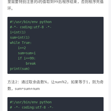
里需要特别注意的i的值取到99后程序结束，否则程序死循
环。
#!/usr/bin/env python

#-*- coding:utf-8 -*-

i=int(1)

sum=int(1)

while True:

    i+=2

    sum=sum+i

    if i==99:

        break

方法2：通过取余函数%，让num%2，如果等于1，则为奇
数，sum=sum+num
#!/usr/bin/env python

# -*- coding:utf-8 -*-
