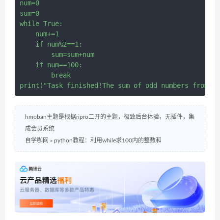
num=0

sum=0

while True:

    num+=1

    if num%2==1:

        sum=sum+num

    if num==100:

        break

hmoban主题是根据ripro二开的主题，极致后台体验，无插件，集
成会员系统
自学咖网
»
python教程：利用while求100内的整数和