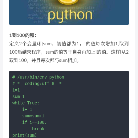
1到100的和：
定义2个变量i和sum，初值都为1，i的值每次增加1,取到
100后结束程序，sum的值等于自身再加上i的值。这样i从2
取到100，并且每次都与sum相加。
#!/usr/bin/env python

#-*- coding:utf-8 -*-

i=1

sum=1

while True:

    i+=1

    sum=sum+i

    if i==100:

        break
