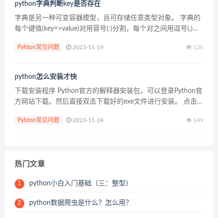
python字典判断key是否存在
字典是另一种可变容器模型，且可存储任意类型对象。 字典的
每个键值(key=>value)对用冒号(:)分割，每个对之间用逗号(,)分
割，整个字典包括在花括号({})中 ,格式如下所示： d = ...
Pyhton常见问题
2023-11-19
136
python怎么安装才快
下载安装程序 Python官方的解释器安装包，可以登录Python官
方网站下载。然后直接双击下载好的exe文件进行安装。 点击
这里下载 注意： 如果您要在Windows7上运行Python3.6版本
Pyhton常见问题
2023-11-24
149
的解释器， 一定确保W...
热门文章
python小白入门基础（三：整型）
1
python数据爬虫是什么？怎么用？
2