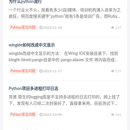
为什么python流行
一个行业火不火，就看有多少(自)媒体、培训机构涌入进来为之
疯狂，用百度搜关键字“python”就有5条是培训广告，而Ruby、
PHP、 Go 等语言一条都没有，显然还是Python的生意更好
Pyhton常见问题
2023-11-18
127
做。我最早接触 Python ...
wingide如何改成中文显示
wingide改成中文显示的方法： 在Wing IDE安装目录下，找到
bingtk-binetcpango目录中的 pango.aliases 文件 将内容改成：
courier = "ya...
Pyhton常见问题
2023-11-17
135
Python项目多进程打印日志
背景 原生的logging库是不支持多进程的日志打印的，网上找了
下，发现有人已经二次封装好了，直接拿来用，目前测试下来
一切稳定，完美支持原生logging库的方法 源码链接
Pyhton常见问题
2023-10-09
166
https://github.com/wand...