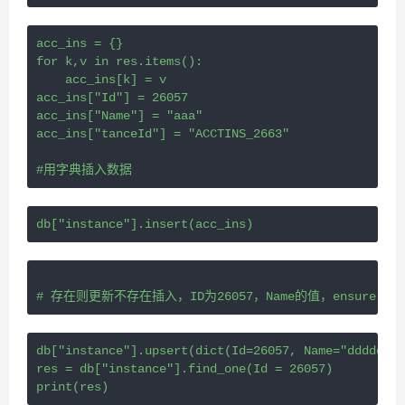
acc_ins = {}
for k,v in res.items():
    acc_ins[k] = v
acc_ins["Id"] = 26057
acc_ins["Name"] = "aaa"
acc_ins["tanceId"] = "ACCTINS_2663"
#用字典插入数据
db["instance"].insert(acc_ins)
# 存在则更新不存在插入，ID为26057，Name的值，ensure = Fa
db["instance"].upsert(dict(Id=26057, Name="dddddeee
res = db["instance"].find_one(Id = 26057)
print(res)