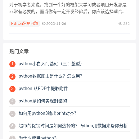
对于初学者来说，找到一个好的框架来学习或者项目开发都是
非常有必要的，而当你有一定开发经验后，你应该选择适合当
前业务需要的框架。我这里并不想探讨哪个框架好哪个不好，
Pyhton常见问题
2023-11-26
232
这个永恒的话题就跟探讨“世界上哪种编程语言最屌”是一样
的。...
热门文章
python小白入门基础（三：整型）
1
python数据爬虫是什么？怎么用？
2
python 从PDF中提取附件
3
python是如何实现封装的
4
如何用python3输出print对齐?
5
超市的促销时间是如何选择的？Python用数据来帮你分析
6
为什么使用python3
7