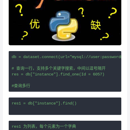
db = dataset.connect(url="mysql://user:password@hos
# 查询一行，支持多个关键字搜索，中间以逗号隔开
res = db["instance"].find_one(Id = 6057)
#查询多行
res1 = db["instance"].find()
res1 为列表，每个元素为一个字典