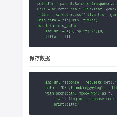
selector = parsel.Selector(response.tex
urls = selector.css(".live-list .game-
titles = selector.css(".live-list .gam
info_data = zip(urls, titles)

for i in info_data:

    img_url = i[0].split("?")[0]

保存数据
    img_url_response = requests.get(ur
    path = "D:pythondemo虎牙img" + titl
    with open(path, mode="wb") as f:

        f.write(img_url_response.conten