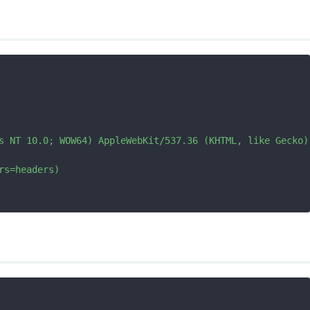
s NT 10.0; WOW64) AppleWebKit/537.36 (KHTML, like Gecko)
s=headers)
