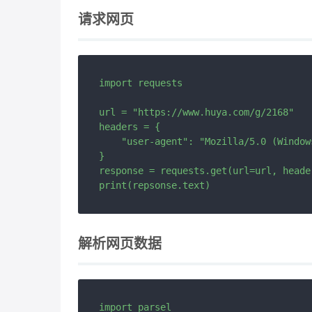
请求网页
import requests

url = "https://www.huya.com/g/2168"

headers = {

    "user-agent": "Mozilla/5.0 (Window
}

response = requests.get(url=url, header
解析网页数据
import parsel
