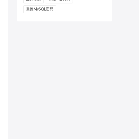
重置MySQL密码
 Chrome/81.0.4044.138 Safari/537.36"
