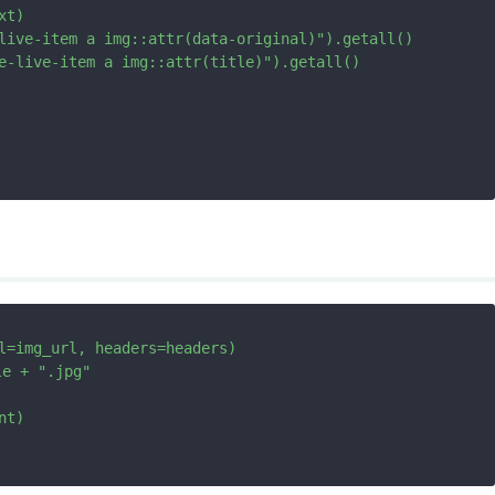
t)

live-item a img::attr(data-original)").getall()

e-live-item a img::attr(title)").getall()

l=img_url, headers=headers)

e + ".jpg"

t)
