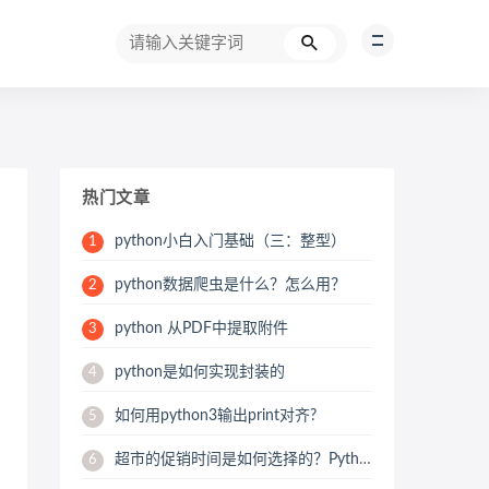
热门文章
python小白入门基础（三：整型）
1
python数据爬虫是什么？怎么用？
2
python 从PDF中提取附件
3
python是如何实现封装的
4
如何用python3输出print对齐?
5
超市的促销时间是如何选择的？Python用数据来帮你分析
6