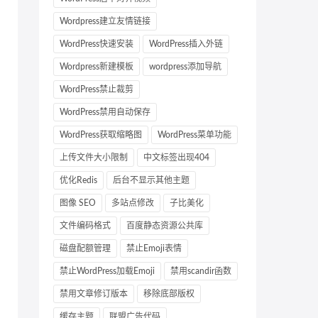
Wordpress建立友情链接
WordPress快速安装
WordPress插入外链
Wordpress新建模板
wordpress添加导航
WordPress禁止裁剪
WordPress禁用自动保存
WordPress获取缩略图
WordPress菜单功能
上传文件大小限制
中文标签出现404
优化Redis
后台不显示其他主题
图像 SEO
多站点修改
子比美化
文件编码格式
百度静态资源公共库
磁盘配额管理
禁止Emoji表情
禁止WordPress加载Emoji
禁用scandir函数
禁用文章修订版本
移除底部版权
缓存主题
联盟广告代码