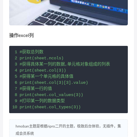
操作excel列
 1 #获取总列数

 2 print(sheet.ncols)

 3 #获得具体某一列的数据,单元格对象组成的列表

 4 print(sheet.col(3))

 5 #获得某一个单元格的具体值

 6 print(sheet.col(3)[3].value)

 7 #获得某一行的值

 8 print(sheet.col_values(3))

 9 #打印某一列的数据类型

10 print(sheet.col_types(3))
hmoban主题是根据ripro二开的主题，极致后台体验，无插件，集
成会员系统