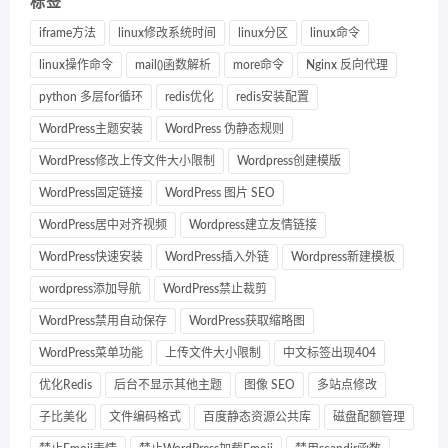
标签
iframe方法
linux修改系统时间
linux分区
linux命令
linux操作命令
mail()函数解析
more命令
Nginx 反向代理
python 多层for循环
redis优化
redis安装配置
WordPress主题安装
WordPress 伪静态规则
WordPress修改上传文件大小限制
Wordpress创建模版
WordPress固定链接
WordPress 图片 SEO
WordPress居中对齐视频
Wordpress建立友情链接
WordPress快速安装
WordPress插入外链
Wordpress新建模板
wordpress添加导航
WordPress禁止裁剪
WordPress禁用自动保存
WordPress获取缩略图
WordPress菜单功能
上传文件大小限制
中文标签出现404
优化Redis
后台不显示其他主题
图像 SEO
多站点修改
子比美化
文件编码格式
百度静态资源公共库
磁盘配额管理