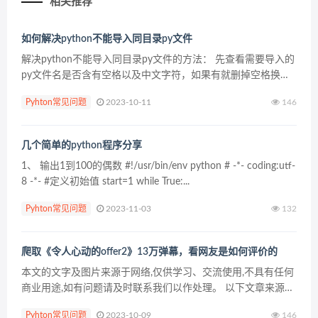
相关推荐
如何解决python不能导入同目录py文件
解决python不能导入同目录py文件的方法： 先查看需要导入的
py文件名是否含有空格以及中文字符，如果有就删掉空格换成
英文的字符 然后用“import 文件名”的方式导入py文件就可以了
Pyhton常见问题
2023-10-11
146
更多Python知识，请关注：...
几个简单的python程序分享
1、 输出1到100的偶数 #!/usr/bin/env python # -*- coding:utf-
8 -*- #定义初始值 start=1 while True:...
Pyhton常见问题
2023-11-03
132
爬取《令人心动的offer2》13万弹幕，看网友是如何评价的
本文的文字及图片来源于网络,仅供学习、交流使用,不具有任何
商业用途,如有问题请及时联系我们以作处理。 以下文章来源于
菜J学Python ，作者J哥 刚接触Python的新手、小白，可以复制
Pyhton常见问题
2023-10-09
146