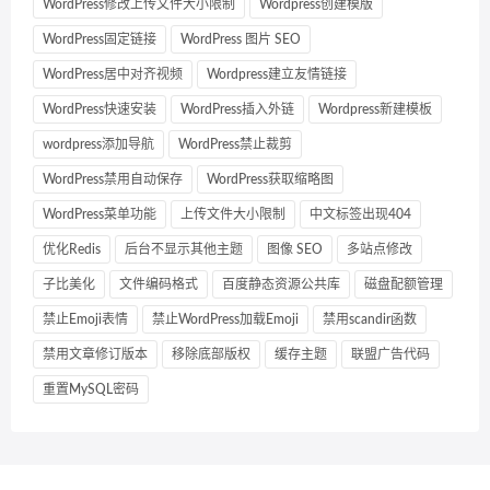
WordPress修改上传文件大小限制
Wordpress创建模版
WordPress固定链接
WordPress 图片 SEO
WordPress居中对齐视频
Wordpress建立友情链接
WordPress快速安装
WordPress插入外链
Wordpress新建模板
wordpress添加导航
WordPress禁止裁剪
WordPress禁用自动保存
WordPress获取缩略图
WordPress菜单功能
上传文件大小限制
中文标签出现404
优化Redis
后台不显示其他主题
图像 SEO
多站点修改
子比美化
文件编码格式
百度静态资源公共库
磁盘配额管理
禁止Emoji表情
禁止WordPress加载Emoji
禁用scandir函数
禁用文章修订版本
移除底部版权
缓存主题
联盟广告代码
重置MySQL密码