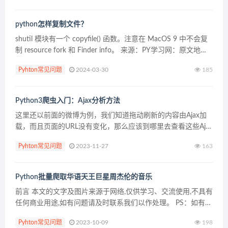
准备...
python怎样复制文件？
shutil 模块有一个 copyfile() 函数。注意在 MacOS 9 中不会复
制 resource fork 和 Finder info。 来源：PY学习网：原文地
址：https://www.py.cn/arti...
Pyhton常见问题
2024-03-30
185
Python3爬虫入门：Ajax分析方法
这里还以前面的微博为例，我们知道拖动刷新的内容由Ajax加
载，而且页面的URL没有变化，那么应该到哪里去查看这些Ajax
请求呢？ 1. 查看请求 这里还需要借助浏览器的开发者工具，下
Pyhton常见问题
2023-11-27
163
面以Chrome浏览器为例来介绍。 首...
Python批量爬取华语天王巨星周杰伦的音乐
前言 本文的文字及图片来源于网络,仅供学习、交流使用,不具有
任何商业用途,如有问题请及时联系我们以作处理。 PS：如有需
要Python学习资料的小伙伴可以加点击下方链接自行获取
Pyhton常见问题
2023-10-09
198
python免费学习资料以及群交流解答点击...