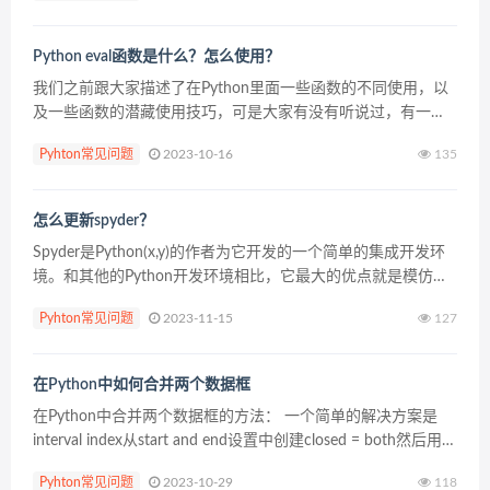
Python eval函数是什么？怎么使用？
我们之前跟大家描述了在Python里面一些函数的不同使用，以
及一些函数的潜藏使用技巧，可是大家有没有听说过，有一个
函数一直被誉为最神奇的函数，神奇的地方在哪里?到底怎么神
Pyhton常见问题
2023-10-16
135
奇？请看下文。 关于eval（）： 将字符串str...
怎么更新spyder？
Spyder是Python(x,y)的作者为它开发的一个简单的集成开发环
境。和其他的Python开发环境相比，它最大的优点就是模仿
MATLAB的“工作空间”的功能，可以很方便地观察和修改数组的
Pyhton常见问题
2023-11-15
127
值。 下面我们就来看一下更新...
在Python中如何合并两个数据框
在Python中合并两个数据框的方法： 一个简单的解决方案是
interval index从start and end设置中创建closed = both然后用于
get_loc获取事件，即（希望所有日期时间都在timest...
Pyhton常见问题
2023-10-29
118