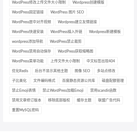
WordPress修改上传文件大小限制
Wordpress创建模版
WordPress固定链接
WordPress 图片 SEO
WordPress居中对齐视频
Wordpress建立友情链接
WordPress快速安装
WordPress插入外链
Wordpress新建模板
wordpress添加导航
WordPress禁止裁剪
WordPress禁用自动保存
WordPress获取缩略图
WordPress菜单功能
上传文件大小限制
中文标签出现404
优化Redis
后台不显示其他主题
图像 SEO
多站点修改
子比美化
文件编码格式
百度静态资源公共库
磁盘配额管理
禁止Emoji表情
禁止WordPress加载Emoji
禁用scandir函数
禁用文章修订版本
移除底部版权
缓存主题
联盟广告代码
重置MySQL密码