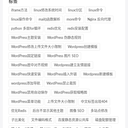
标签
iframe方法
linux修改系统时间
linux分区
linux命令
linux操作命令
mail()函数解析
more命令
Nginx 反向代理
python 多层for循环
redis优化
redis安装配置
WordPress主题安装
WordPress 伪静态规则
WordPress修改上传文件大小限制
Wordpress创建模版
WordPress固定链接
WordPress 图片 SEO
WordPress居中对齐视频
Wordpress建立友情链接
WordPress快速安装
WordPress插入外链
Wordpress新建模板
wordpress添加导航
WordPress禁止裁剪
WordPress禁用自动保存
WordPress获取缩略图
WordPress菜单功能
上传文件大小限制
中文标签出现404
优化Redis
后台不显示其他主题
图像 SEO
多站点修改
子比美化
文件编码格式
百度静态资源公共库
磁盘配额管理