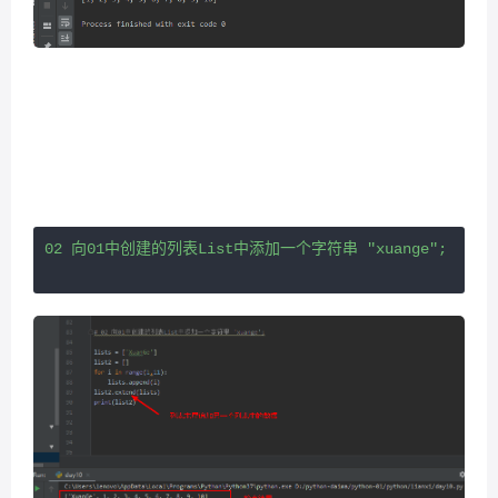
02 向01中创建的列表List中添加一个字符串 "xuange";