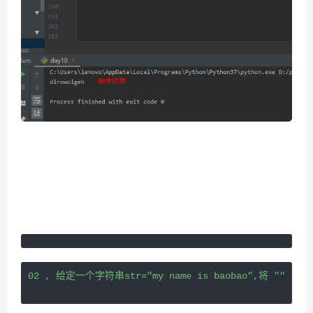
02 , 给定一个字符串str="my name is baobao",将 ""