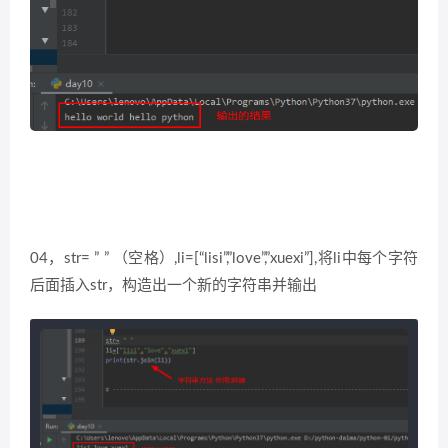
04，str= ” ” （空格）,li=[“lisi”,”love”,”xuexi”],将li中每个字符
后面插入str，构造出一个新的字符串并输出