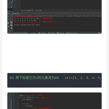
04 将下标索引为1的元素改为66   str=[1, 2, 3, 4, 5, 6, 7