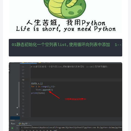
01静态初始化一个空列表list,使用循环向列表中添加  1--10