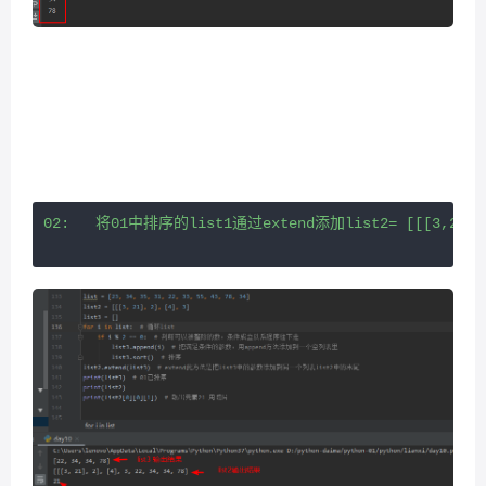
02:   将01中排序的list1通过extend添加list2= [[[3,21]