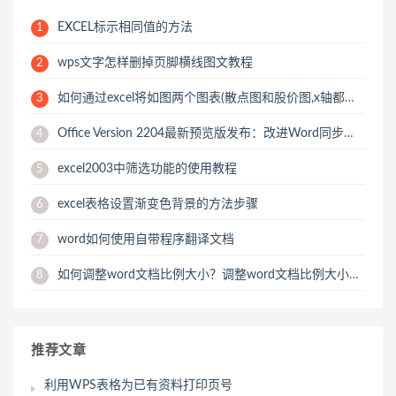
EXCEL标示相同值的方法
1
wps文字怎样删掉页脚横线图文教程
2
如何通过excel将如图两个图表(散点图和股价图,x轴都是..-
3
Office Version 2204最新预览版发布：改进Word同步协作功能
4
excel2003中筛选功能的使用教程
5
excel表格设置渐变色背景的方法步骤
6
word如何使用自带程序翻译文档
7
如何调整word文档比例大小？调整word文档比例大小的方法教程
8
推荐文章
利用WPS表格为已有资料打印页号