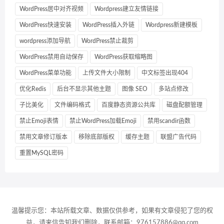
WordPress居中对齐视频
Wordpress建立友情链接
WordPress快速安装
WordPress插入外链
Wordpress新建模板
wordpress添加导航
WordPress禁止裁剪
WordPress禁用自动保存
WordPress获取缩略图
WordPress菜单功能
上传文件大小限制
中文标签出现404
优化Redis
后台不显示其他主题
图像 SEO
多站点修改
子比美化
文件编码格式
百度静态资源公共库
磁盘配额管理
禁止Emoji表情
禁止WordPress加载Emoji
禁用scandir函数
禁用文章修订版本
移除底部版权
缓存主题
联盟广告代码
重置MySQL密码
温馨提示您：本站所载文章、数据仅供参考，如果有文章侵犯了您的权
益，请来信告知我们删除，联系邮箱：976157886@qq.com