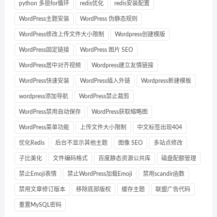
python 多层for循环
redis优化
redis安装配置
WordPress主题安装
WordPress 伪静态规则
WordPress修改上传文件大小限制
Wordpress创建模版
WordPress固定链接
WordPress 图片 SEO
WordPress居中对齐视频
Wordpress建立友情链接
WordPress快速安装
WordPress插入外链
Wordpress新建模板
wordpress添加导航
WordPress禁止裁剪
WordPress禁用自动保存
WordPress获取缩略图
WordPress菜单功能
上传文件大小限制
中文标签出现404
优化Redis
后台不显示其他主题
图像 SEO
多站点修改
子比美化
文件编码格式
百度静态资源公共库
磁盘配额管理
禁止Emoji表情
禁止WordPress加载Emoji
禁用scandir函数
禁用文章修订版本
移除底部版权
缓存主题
联盟广告代码
重置MySQL密码