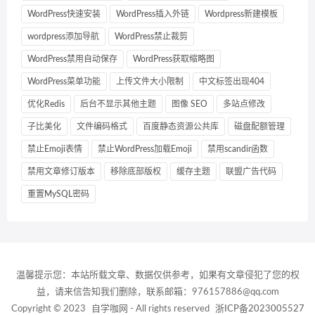
WordPress快速安装
WordPress插入外链
Wordpress新建模板
wordpress添加导航
WordPress禁止裁剪
WordPress禁用自动保存
WordPress获取缩略图
WordPress菜单功能
上传文件大小限制
中文标签出现404
优化Redis
后台不显示其他主题
图像 SEO
多站点修改
子比美化
文件编码格式
百度静态资源公共库
磁盘配额管理
禁止Emoji表情
禁止WordPress加载Emoji
禁用scandir函数
禁用文章修订版本
移除底部版权
缓存主题
联盟广告代码
重置MySQL密码
温馨提示您：本站所载文章、数据仅供参考，如果有文章侵犯了您的权
益，请来信告知我们删除，联系邮箱：976157886@qq.com
Copyright © 2023
自学咖网
- All rights reserved
浙ICP备2023005527