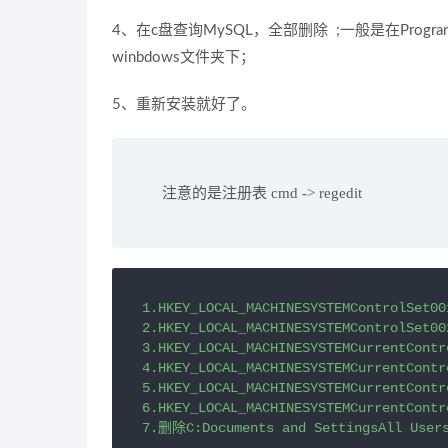
4、在c盘查询MySQL，全部删除 ;一般是在Pro
winbdows文件夹下；
5、重新安装就好了。
注意的是注册表 cmd -> regedit
1.HKEY_LOCAL_MACHINESYSTEMControlSet0
2.HKEY_LOCAL_MACHINESYSTEMControlSet0
3.HKEY_LOCAL_MACHINESYSTEMCurrentContr
4.HKEY_LOCAL_MACHINESYSTEMCurrentCont
5.HKEY_LOCAL_MACHINESYSTEMCurrentCont
6.HKEY_LOCAL_MACHINESYSTEMCurrentCont
7.删除C:Documents and SettingsAll User