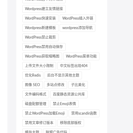
Wordpress建立友情链接
WordPress快速安装
WordPress插入外链
Wordpress新建模板
wordpress添加导航
WordPress禁止裁剪
WordPress禁用自动保存
WordPress获取缩略图
WordPress菜单功能
上传文件大小限制
中文标签出现404
优化Redis
后台不显示其他主题
图像 SEO
多站点修改
子比美化
文件编码格式
百度静态资源公共库
磁盘配额管理
禁止Emoji表情
禁止WordPress加载Emoji
禁用scandir函数
禁用文章修订版本
移除底部版权
缓存主题
联盟广告代码