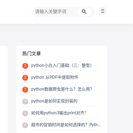
热门文章
python小白入门基础（三：整型）
1
python 从PDF中提取附件
2
python数据爬虫是什么？怎么用？
3
python是如何实现封装的
4
如何用python3输出print对齐?
5
超市的促销时间是如何选择的？Python用数据来帮你分析
6