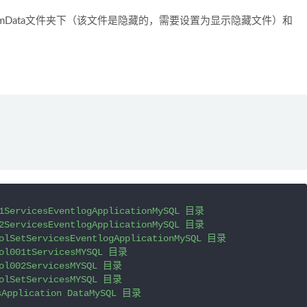
gramData文件夹下（该文件是隐藏的，需要设置为显示隐藏文件）和
01ServicesEventlogApplicationMySQL 目录

02ServicesEventlogApplicationMySQL 目录

olSetServicesEventlogApplicationMySQL 目录

rol001tServicesMYSQL 目录

rol002ServicesMYSQL 目录

rolSetServicesMYSQL 目录

sApplication DataMySQL 目录