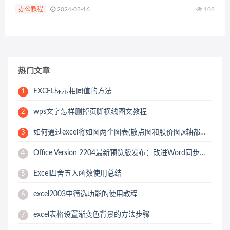
网技能从业者学习和参考。文章包含528字，纯文字阅读大概需
办公教程
2024-03-16
108
要1分钟。 ...
热门文章
EXCEL标示相同值的方法
1
wps文字怎样删掉页脚横线图文教程
2
如何通过excel将如图两个图表(散点图和股价图,x轴都是..-
3
Office Version 2204最新预览版发布：改进Word同步协作功能
4
Excel四舍五入函数使用总结
5
excel2003中筛选功能的使用教程
6
excel表格设置渐变色背景的方法步骤
7