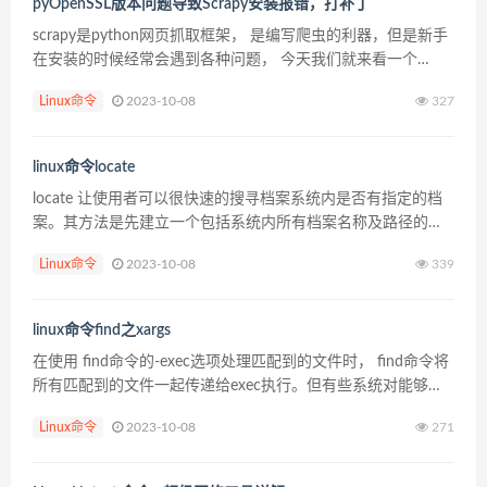
pyOpenSSL版本问题导致Scrapy安装报错，打补丁
scrapy是python网页抓取框架， 是编写爬虫的利器，但是新手
在安装的时候经常会遇到各种问题， 今天我们就来看一个
openssl版本引起的问题，遇到这个问题，我们需要的是给
Linux命令
2023-10-08
327
openssl打补丁。 [python@p...
linux命令locate
locate 让使用者可以很快速的搜寻档案系统内是否有指定的档
案。其方法是先建立一个包括系统内所有档案名称及路径的数
据库，之后当寻找时就只需查询这个数据库，而不必实际深入
Linux命令
2023-10-08
339
档案系统之中了。在一般的 distribution...
linux命令find之xargs
在使用 find命令的-exec选项处理匹配到的文件时， find命令将
所有匹配到的文件一起传递给exec执行。但有些系统对能够传
递给exec的命令长度有限制，这样在find命令运行几分钟之后，
Linux命令
2023-10-08
271
就会出现溢出错误。错误信息...