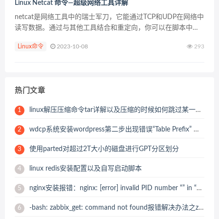
Linux Netcat 命令—超级网络工具详解
netcat是网络工具中的瑞士军刀，它能通过TCP和UDP在网络中
读写数据。通过与其他工具结合和重定向，你可以在脚本中以
多种方式使用它。使用netcat命令所能完成的事情令人惊讶。
Linux命令
2023-10-08
293
netcat所做的就是在两台电脑之间建...
热门文章
linux解压压缩命令tar详解以及压缩的时候如何跳过某一个压缩目录或文件
1
wdcp系统安装wordpress第二步出现错误“Table Prefix” must not be empty
2
使用parted对超过2T大小的磁盘进行GPT分区划分
3
linux redis安装配置以及自写启动脚本
4
nginx安装报错：nginx: [error] invalid PID number “” in “/usr/local/nginx/logs/nginx.pid” 解决办法
5
-bash: zabbix_get: command not found报错解决办法之zabbix_get 安装
6