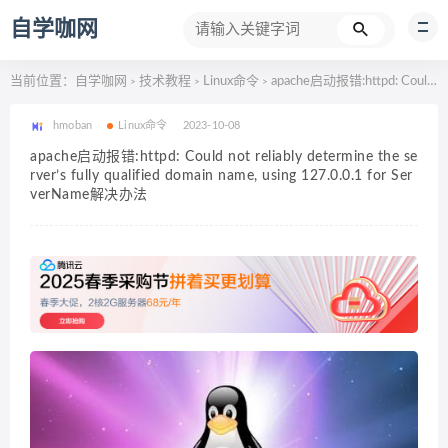
自学咖网
当前位置：
自学咖网
技术教程
Linux命令
apache启动报错:httpd: Could not reliably determine the server’s fully qualified domain name, using 127.0.0.1 for ServerName解决办法
>
>
>
hmoban
Linux命令
2023-10-08
apache启动报错:httpd: Could not reliably determine the se
rver’s fully qualified domain name, using 127.0.0.1 for Ser
verName解决办法