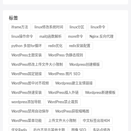
标签
iframe方法
linux修改系统时间
linux分区
linux命令
linux操作命令
mail()函数解析
more命令
Nginx 反向代理
python 多层for循环
redis优化
redis安装配置
WordPress主题安装
WordPress 伪静态规则
WordPress修改上传文件大小限制
Wordpress创建模版
WordPress固定链接
WordPress 图片 SEO
WordPress居中对齐视频
Wordpress建立友情链接
WordPress快速安装
WordPress插入外链
Wordpress新建模板
wordpress添加导航
WordPress禁止裁剪
WordPress禁用自动保存
WordPress获取缩略图
WordPress菜单功能
上传文件大小限制
中文标签出现404
优化Redis
后台不显示其他主题
图像 SEO
多站点修改