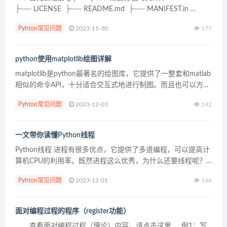
├── LICENSE ├── README.md ├── MANIFEST.in
├──main...
Pyhton常见问题
2023-11-30
177
python使用matplotlib绘图详解
matplotlib是python最著名的绘图库，它提供了一整套和matlab
相似的命令API，十分适合交互式地进行制图。而且也可以方便
地将它作为绘图控件，嵌入GUI应用程序中。它的文档相当完
Pyhton常见问题
2023-12-03
142
备，并且Gallery页面中...
一文带你读懂Python线程
Python线程 进程有很多优点，它提供了多道编程，可以提高计
算机CPU的利用率。既然进程这么优秀，为什么还要线程呢？
其实，仔细观察就会发现进程还是有很多缺陷的。 主要体现在
Pyhton常见问题
2023-12-01
146
一下几个方面： 进程只能在一个时间做一个任务，...
面对编程过程的程序（register功能）
查看面对编程过程（理论）内容，请点击这里 例1：写