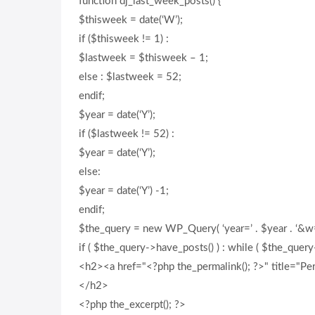
function dj_last_week_posts() {
$thisweek = date(‘W’);
if ($thisweek != 1) :
$lastweek = $thisweek – 1;
else : $lastweek = 52;
endif;
$year = date(‘Y’);
if ($lastweek != 52) :
$year = date(‘Y’);
else:
$year = date(‘Y’) -1;
endif;
$the_query = new WP_Query( ‘year=’ . $year . ‘&w=
if ( $the_query->have_posts() ) : while ( $the_quer
<h2><a href="<?php the_permalink(); ?>" title="Perm
</h2>
<?php the_excerpt(); ?>