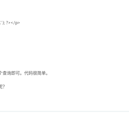
’ ); ?></p>
个查询即可。代码很简单。
呢？