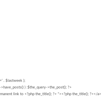
’ . $lastweek );
y->have_posts() ) :$the_query->the_post(); ?>
anent link to <?php the_title(); ?> "><?php the_title(); ?></a>