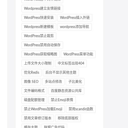
Wordpress建立友情链接
WordPress快速安装
WordPress插入外链
Wordpress新建模板
wordpress添加导航
WordPress禁止裁剪
WordPress禁用自动保存
WordPress获取缩略图
WordPress菜单功能
上传文件大小限制
中文标签出现404
优化Redis
后台不显示其他主题
图像 SEO
多站点修改
子比美化
文件编码格式
百度静态资源公共库
磁盘配额管理
禁止Emoji表情
禁止WordPress加载Emoji
禁用scandir函数
禁用文章修订版本
移除底部版权
缓存主题
联盟广告代码