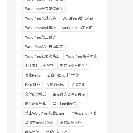
Wordpress建立友情链接
WordPress快速安装
WordPress插入外链
Wordpress新建模板
wordpress添加导航
WordPress禁止裁剪
WordPress禁用自动保存
WordPress获取缩略图
WordPress菜单功能
上传文件大小限制
中文标签出现404
优化Redis
后台不显示其他主题
图像 SEO
多站点修改
子比美化
文件编码格式
百度静态资源公共库
磁盘配额管理
禁止Emoji表情
禁止WordPress加载Emoji
禁用scandir函数
禁用文章修订版本
移除底部版权
缓存主题
联盟广告代码