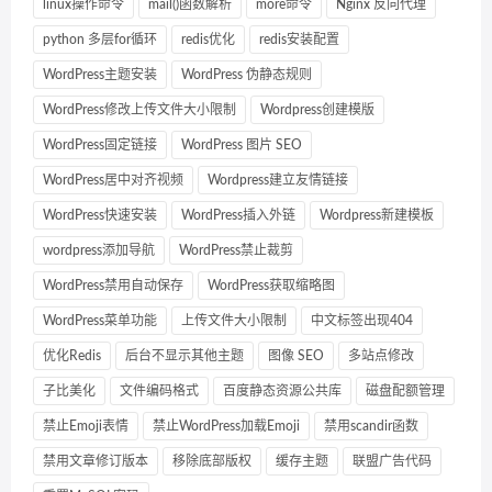
linux操作命令
mail()函数解析
more命令
Nginx 反向代理
python 多层for循环
redis优化
redis安装配置
WordPress主题安装
WordPress 伪静态规则
WordPress修改上传文件大小限制
Wordpress创建模版
WordPress固定链接
WordPress 图片 SEO
WordPress居中对齐视频
Wordpress建立友情链接
WordPress快速安装
WordPress插入外链
Wordpress新建模板
wordpress添加导航
WordPress禁止裁剪
WordPress禁用自动保存
WordPress获取缩略图
WordPress菜单功能
上传文件大小限制
中文标签出现404
优化Redis
后台不显示其他主题
图像 SEO
多站点修改
子比美化
文件编码格式
百度静态资源公共库
磁盘配额管理
禁止Emoji表情
禁止WordPress加载Emoji
禁用scandir函数
禁用文章修订版本
移除底部版权
缓存主题
联盟广告代码