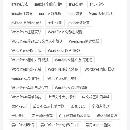
iframe方法
linux修改系统时间
linux分区
linux命令
linux操作命令
mail()函数解析
more命令
Nginx 反向代理
python 多层for循环
redis优化
redis安装配置
WordPress主题安装
WordPress 伪静态规则
WordPress修改上传文件大小限制
Wordpress创建模版
WordPress固定链接
WordPress 图片 SEO
WordPress居中对齐视频
Wordpress建立友情链接
WordPress快速安装
WordPress插入外链
Wordpress新建模板
wordpress添加导航
WordPress禁止裁剪
WordPress禁用自动保存
WordPress获取缩略图
WordPress菜单功能
上传文件大小限制
中文标签出现404
优化Redis
后台不显示其他主题
图像 SEO
多站点修改
子比美化
文件编码格式
百度静态资源公共库
磁盘配额管理
禁止Emoji表情
禁止WordPress加载Emoji
禁用scandir函数