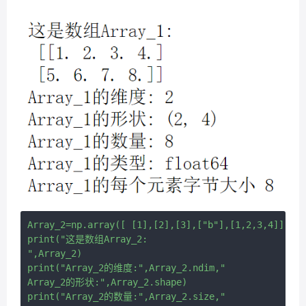
Array_2=np.array([ [1],[2],[3],["b"],[1,2,3,4]])

print("这是数组Array_2:

",Array_2)

print("Array_2的维度:",Array_2.ndim,"

Array_2的形状:",Array_2.shape)

print("Array_2的数量:",Array_2.size,"
