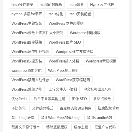
linux操作命令
mail()函数解析
more命令
Nginx 反向代理
python 多层for循环
redis优化
redis安装配置
WordPress主题安装
WordPress 伪静态规则
WordPress修改上传文件大小限制
Wordpress创建模版
WordPress固定链接
WordPress 图片 SEO
WordPress居中对齐视频
Wordpress建立友情链接
WordPress快速安装
WordPress插入外链
Wordpress新建模板
wordpress添加导航
WordPress禁止裁剪
WordPress禁用自动保存
WordPress获取缩略图
WordPress菜单功能
上传文件大小限制
中文标签出现404
优化Redis
后台不显示其他主题
图像 SEO
多站点修改
子比美化
文件编码格式
百度静态资源公共库
磁盘配额管理
禁止Emoji表情
禁止WordPress加载Emoji
禁用scandir函数
禁用文章修订版本
移除底部版权
缓存主题
联盟广告代码