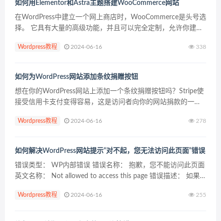
如何用Elementor和Astra主题搭建WooCommerce网站
在WordPress中建立一个网上商店时，WooCommerce是头号选
择。 它具有大量的高级功能，并且可以完全定制，允许你建立
任何类型的商店。最重要的是，它是开源的，而且完全免费！
Wordpress教程
2024-06-16
338
想用最流行的页面生成器Element...
如何为WordPress网站添加条纹捐赠按钮
想在你的WordPress网站上添加一个条纹捐赠按钮吗？Stripe使
接受信用卡支付变得容易，这是访问者向你的网站捐款的一种
便捷方式。 虽然现在有很多功能更齐全的捐赠插件，但是本文
Wordpress教程
2024-06-16
278
我们将重点创建一个非常简单的条纹捐赠按钮...
如何解决WordPress网站提示“对不起，您无法访问此页面”错误
错误类型： WP内部错误 错误名称： 抱歉，您不能访问此页面
英文名称： Not allowed to access this page 错误描述： 如果
有人给作者提供了编辑其他人文章的链接，那么他们会在点击
Wordpress教程
2024-06-16
255
链接时看到“...