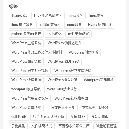
标签
iframe方法
linux修改系统时间
linux分区
linux命令
linux操作命令
mail()函数解析
more命令
Nginx 反向代理
python 多层for循环
redis优化
redis安装配置
WordPress主题安装
WordPress 伪静态规则
WordPress修改上传文件大小限制
Wordpress创建模版
WordPress固定链接
WordPress 图片 SEO
WordPress居中对齐视频
Wordpress建立友情链接
WordPress快速安装
WordPress插入外链
Wordpress新建模板
wordpress添加导航
WordPress禁止裁剪
WordPress禁用自动保存
WordPress获取缩略图
WordPress菜单功能
上传文件大小限制
中文标签出现404
优化Redis
后台不显示其他主题
图像 SEO
多站点修改
子比美化
文件编码格式
百度静态资源公共库
磁盘配额管理