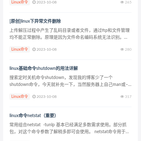
Linux命令
2023-10-08
265
的IO情况，发现直接执行io...
[原创]linux下异常文件删除
上传解压过程中产生了乱码目录或者文件，通过ftp和文件管理
均不能正常删除。原理是因为文件命名编码系统无法识别。可
以采用如下方法： 1，通过删除innode方式删除，简单粗暴。
Linux命令
2023-10-08
280
ls -i查看到innode find ....
linux基础命令shutdown的用法详解
搜索定时关机命令shutdown，发现我的博客少了一个
shutdown命令，今天就补充一下，当然服务器上自己man或–
help也可以解决了。开始内容补充： 由于Linux的关机与重启是
Linux命令
2023-10-08
317
一个非常重要的命令，我们...
linux命令netstat（重要）
常用组合netstat -tunlp 基本已经满足多数需求使用。部分抓
包，对这个命令参数了解稍多即可会使用。 netstat命令用于显
示与IP、TCP、UDP和ICMP协议相关的统计数据，一般用于检