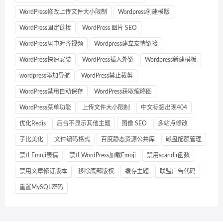
WordPress修改上传文件大小限制
Wordpress创建模版
WordPress固定链接
WordPress 图片 SEO
WordPress居中对齐视频
Wordpress建立友情链接
WordPress快速安装
WordPress插入外链
Wordpress新建模板
wordpress添加导航
WordPress禁止裁剪
WordPress禁用自动保存
WordPress获取缩略图
WordPress菜单功能
上传文件大小限制
中文标签出现404
优化Redis
后台不显示其他主题
图像 SEO
多站点修改
子比美化
文件编码格式
百度静态资源公共库
磁盘配额管理
禁止Emoji表情
禁止WordPress加载Emoji
禁用scandir函数
禁用文章修订版本
移除底部版权
缓存主题
联盟广告代码
重置MySQL密码