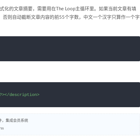
输出RSS格式化的文章摘要，需要用在The Loop主循环里。如果当前文章有填
这个摘要内容，否则自动截断文章内容的前55个字数，中文一个汉字只算作一个字
?></description>
插件，集成会员系统
ss