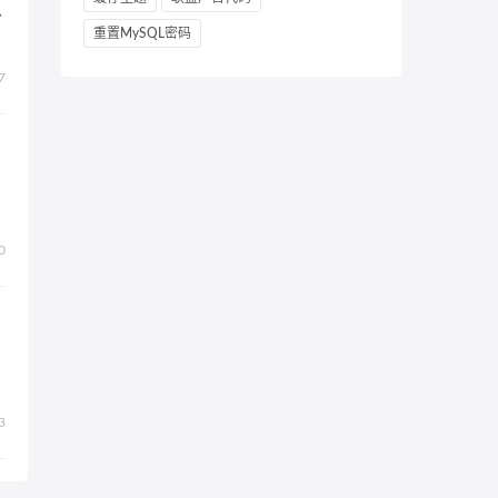
总
重置MySQL密码
7
0
3