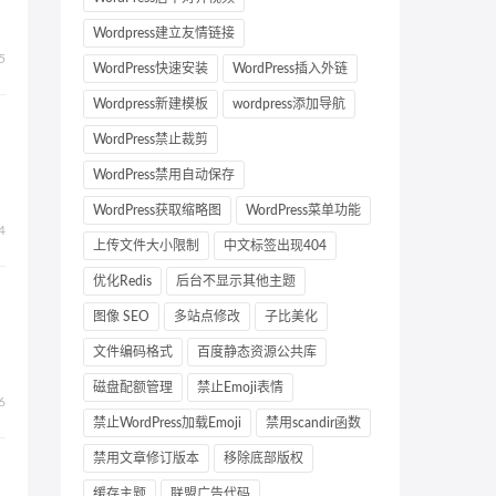
Wordpress建立友情链接
5
WordPress快速安装
WordPress插入外链
Wordpress新建模板
wordpress添加导航
WordPress禁止裁剪
WordPress禁用自动保存
WordPress获取缩略图
WordPress菜单功能
4
上传文件大小限制
中文标签出现404
优化Redis
后台不显示其他主题
图像 SEO
多站点修改
子比美化
文件编码格式
百度静态资源公共库
磁盘配额管理
禁止Emoji表情
6
禁止WordPress加载Emoji
禁用scandir函数
禁用文章修订版本
移除底部版权
缓存主题
联盟广告代码