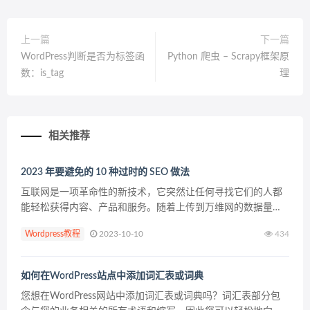
上一篇
下一篇
WordPress判断是否为标签函
Python 爬虫 – Scrapy框架原
数：is_tag
理
相关推荐
2023 年要避免的 10 种过时的 SEO 做法
互联网是一项革命性的新技术，它突然让任何寻找它们的人都
能轻松获得内容、产品和服务。随着上传到万维网的数据量的
增加，需要过滤过程。输入搜索引擎。 搜索引擎有一个目标
Wordpress教程
2023-10-10
434
——过滤可用数据并准确提供最符合我们问题的结果。算法的创
建...
如何在WordPress站点中添加词汇表或词典
您想在WordPress网站中添加词汇表或词典吗？词汇表部分包