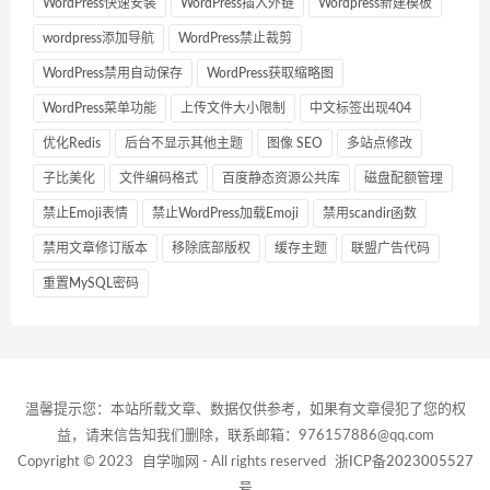
WordPress快速安装
WordPress插入外链
Wordpress新建模板
wordpress添加导航
WordPress禁止裁剪
WordPress禁用自动保存
WordPress获取缩略图
WordPress菜单功能
上传文件大小限制
中文标签出现404
优化Redis
后台不显示其他主题
图像 SEO
多站点修改
子比美化
文件编码格式
百度静态资源公共库
磁盘配额管理
禁止Emoji表情
禁止WordPress加载Emoji
禁用scandir函数
禁用文章修订版本
移除底部版权
缓存主题
联盟广告代码
重置MySQL密码
温馨提示您：本站所载文章、数据仅供参考，如果有文章侵犯了您的权
益，请来信告知我们删除，联系邮箱：976157886@qq.com
Copyright © 2023
自学咖网
- All rights reserved
浙ICP备2023005527
号