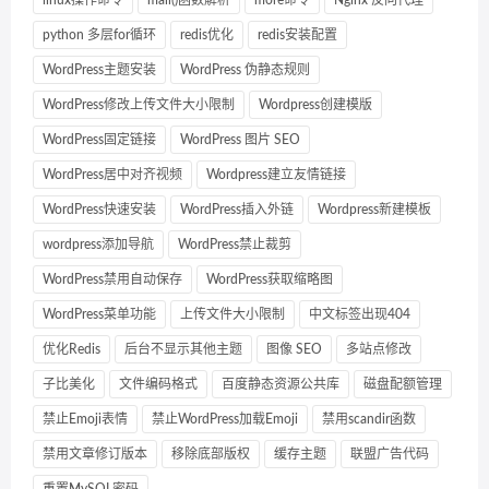
python 多层for循环
redis优化
redis安装配置
WordPress主题安装
WordPress 伪静态规则
WordPress修改上传文件大小限制
Wordpress创建模版
WordPress固定链接
WordPress 图片 SEO
WordPress居中对齐视频
Wordpress建立友情链接
WordPress快速安装
WordPress插入外链
Wordpress新建模板
wordpress添加导航
WordPress禁止裁剪
WordPress禁用自动保存
WordPress获取缩略图
WordPress菜单功能
上传文件大小限制
中文标签出现404
优化Redis
后台不显示其他主题
图像 SEO
多站点修改
子比美化
文件编码格式
百度静态资源公共库
磁盘配额管理
禁止Emoji表情
禁止WordPress加载Emoji
禁用scandir函数
禁用文章修订版本
移除底部版权
缓存主题
联盟广告代码
重置MySQL密码