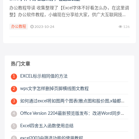
办公教程导读 收集整理了【Excel字体不好看怎么办，在这里调
整】办公软件教程，小编现在分享给大家，供广大互联网技能
从业者学习和参考。文章包含186字，纯文字阅读大概需要1分
办公教程
2023-10-24
126
钟。 办公教程内容图文 可以尝试在【开始】菜单...
热门文章
EXCEL标示相同值的方法
1
wps文字怎样删掉页脚横线图文教程
2
如何通过excel将如图两个图表(散点图和股价图,x轴都是..-
3
Office Version 2204最新预览版发布：改进Word同步协作功能
4
Excel四舍五入函数使用总结
5
excel2003中筛选功能的使用教程
6