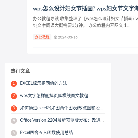
wps怎么设计妇女节插画? wps妇女节文
办公教程导读 收集整理了【wps怎么设计妇女节插画?
纯文字阅读大概需要1分钟。 办公教程内容图文 1...
办公教程
2024-03-16
热门文章
EXCEL标示相同值的方法
1
wps文字怎样删掉页脚横线图文教程
2
如何通过excel将如图两个图表(散点图和股价图,x轴都是..-
3
Office Version 2204最新预览版发布：改进Word同步协作功能
4
Excel四舍五入函数使用总结
5