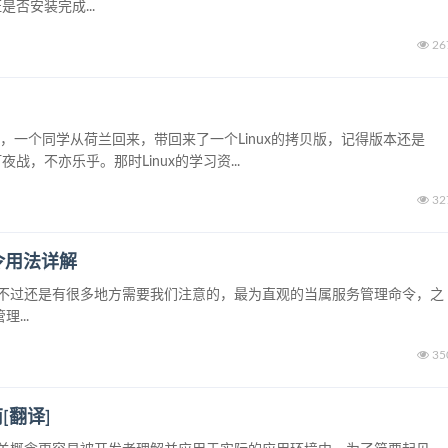
.验证是否安装完成...
26
大学，一个同学从荷兰回来，带回来了一个Linux的拷贝版，记得版本还是
夜战，不亦乐乎。那时Linux的学习资...
32
l命令用法详解
x变化整体不大，不过还是有很多地方需要我们注意的，最为直观的当属服务管理命令，之
理...
35
[翻译]