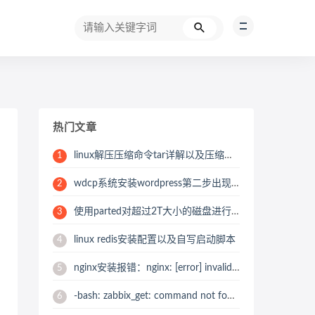
热门文章
linux解压压缩命令tar详解以及压缩的时候如何跳过某一个压缩目录或文件
1
wdcp系统安装wordpress第二步出现错误“Table Prefix” must not be empty
2
使用parted对超过2T大小的磁盘进行GPT分区划分
3
linux redis安装配置以及自写启动脚本
4
nginx安装报错：nginx: [error] invalid PID number “” in “/usr/local/nginx/logs/nginx.pid” 解决办法
5
-bash: zabbix_get: command not found报错解决办法之zabbix_get 安装
6