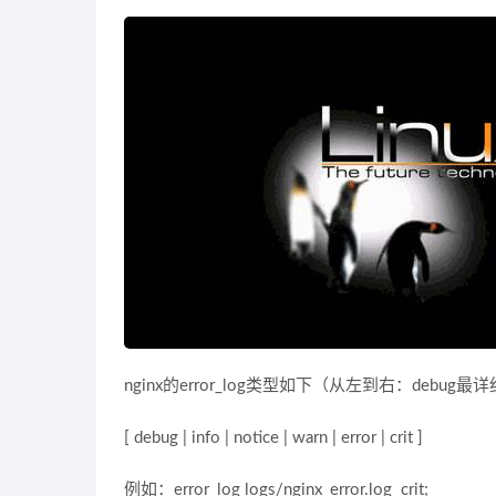
nginx的error_log类型如下（从左到右：debug最详
[ debug | info | notice | warn | error | crit ]
例如：error_log logs/nginx_error.log crit;