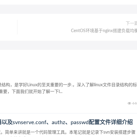
下一
CentOS环境基于nginx搭建负载均
录结构，是学好Linux的至关重要的一步.，深入了解linux文件目录结构的标
要，下面我们就开始了解一下l...
44
及svnserve.conf、authz、passwd配置文件详细介绍
度。简单来讲就是一个代码管理工具。本笔记就是记录下svn安装搭建步骤