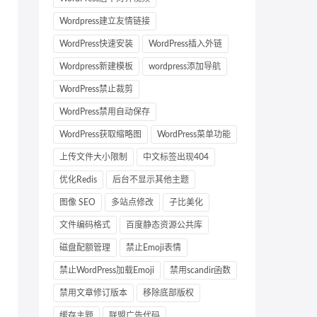
Wordpress建立友情链接
WordPress快速安装
WordPress插入外链
Wordpress新建模板
wordpress添加导航
WordPress禁止裁剪
WordPress禁用自动保存
WordPress获取缩略图
WordPress菜单功能
上传文件大小限制
中文标签出现404
优化Redis
后台不显示其他主题
图像 SEO
多站点修改
子比美化
文件编码格式
百度静态资源公共库
磁盘配额管理
禁止Emoji表情
禁止WordPress加载Emoji
禁用scandir函数
禁用文章修订版本
移除底部版权
缓存主题
联盟广告代码