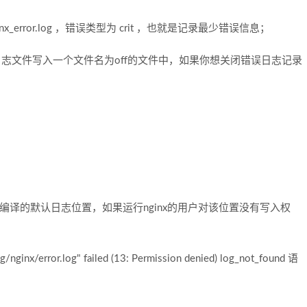
x_error.log ，错误类型为 crit ，也就是记录最少错误信息；
，它将日志文件写入一个文件名为off的文件中，如果你想关闭错误日志记录
用编译的默认日志位置，如果运行nginx的用户对该位置没有写入权
/log/nginx/error.log" failed (13: Permission denied) log_not_found 语