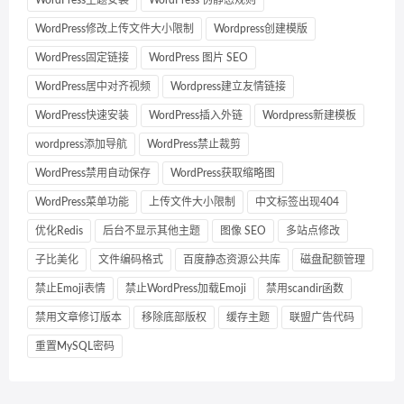
WordPress主题安装
WordPress 伪静态规则
WordPress修改上传文件大小限制
Wordpress创建模版
WordPress固定链接
WordPress 图片 SEO
WordPress居中对齐视频
Wordpress建立友情链接
WordPress快速安装
WordPress插入外链
Wordpress新建模板
wordpress添加导航
WordPress禁止裁剪
WordPress禁用自动保存
WordPress获取缩略图
WordPress菜单功能
上传文件大小限制
中文标签出现404
优化Redis
后台不显示其他主题
图像 SEO
多站点修改
子比美化
文件编码格式
百度静态资源公共库
磁盘配额管理
禁止Emoji表情
禁止WordPress加载Emoji
禁用scandir函数
禁用文章修订版本
移除底部版权
缓存主题
联盟广告代码
重置MySQL密码