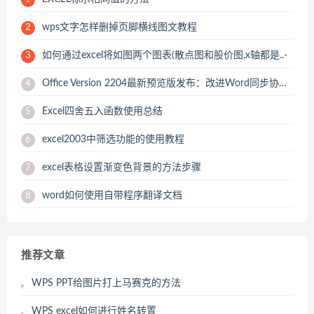
wps文字怎样删掉页脚横线图文教程
2
如何通过excel将如图两个图表(散点图和股价图,x轴都是..-
3
Office Version 2204最新预览版发布：改进Word同步协作功能
4
Excel四舍五入函数使用总结
5
excel2003中筛选功能的使用教程
6
excel表格设置渐变色背景的方法步骤
7
word如何使用自带程序翻译文档
8
推荐文章
WPS PPT给图片打上马赛克的方法
WPS excel如何进行姓名转置