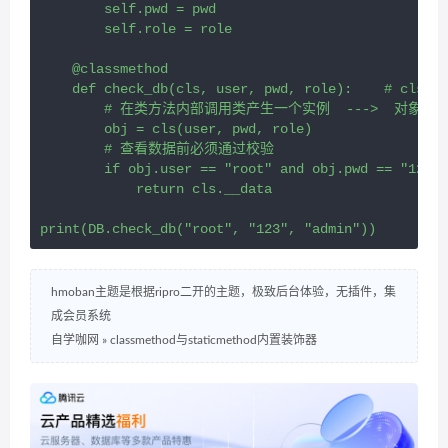
        self.pwd = pwd

        self.role = role

    @classmethod

    def check_db(cls, user, pwd, role):    # cls指
        # 在类方法内部调用类产生一个实例  --->  对象

        obj = cls(user, pwd, role)

        # 查看数据前必须通过校验

        if obj.user == "root" and obj.pwd == "123" 
            return cls.__data

print(DB.check_db("root", "123", "admin"))
hmoban主题是根据ripro二开的主题，极致后台体验，无插件，集
成会员系统
自学咖网
»
classmethod与staticmethod内置装饰器