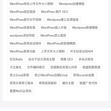
WordPress修改上传文件大小限制
Wordpress创建模版
WordPress固定链接
WordPress 图片 SEO
WordPress居中对齐视频
Wordpress建立友情链接
WordPress快速安装
WordPress插入外链
Wordpress新建模板
wordpress添加导航
WordPress禁止裁剪
WordPress禁用自动保存
WordPress获取缩略图
WordPress菜单功能
上传文件大小限制
中文标签出现404
优化Redis
后台不显示其他主题
图像 SEO
多站点修改
子比美化
文件编码格式
百度静态资源公共库
磁盘配额管理
禁止Emoji表情
禁止WordPress加载Emoji
禁用scandir函数
禁用文章修订版本
移除底部版权
缓存主题
联盟广告代码
重置MySQL密码