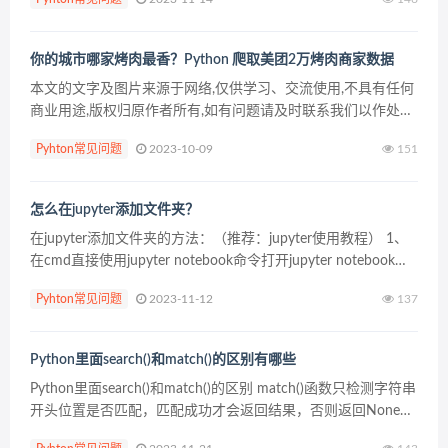
来存储，但这貌似不是mongo官...
你的城市哪家烤肉最香？Python 爬取美团2万烤肉商家数据
本文的文字及图片来源于网络,仅供学习、交流使用,不具有任何
商业用途,版权归原作者所有,如有问题请及时联系我们以作处
理。 以上文章来源于菜J学Python，作者 J哥 前言 美国作家杜
Pyhton常见问题
2023-10-09
151
鲁门·卡波特曾说：“梦是心灵的思想，是...
怎么在jupyter添加文件夹？
在jupyter添加文件夹的方法：（推荐：jupyter使用教程） 1、
在cmd直接使用jupyter notebook命令打开jupyter notebook，
同时会打开网页版jupyter notebook。 然后在...
Pyhton常见问题
2023-11-12
137
Python里面search()和match()的区别有哪些
Python里面search()和match()的区别 match()函数只检测字符串
开头位置是否匹配，匹配成功才会返回结果，否则返回None。
import re print(re.match("f...