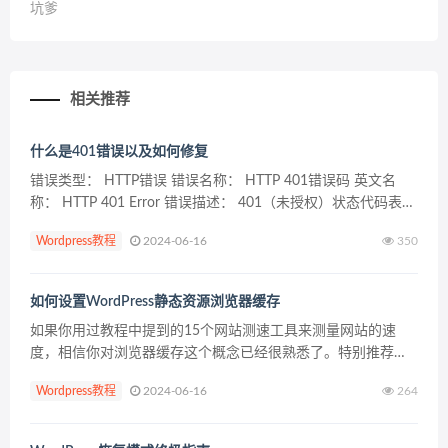
坑爹
相关推荐
什么是401错误以及如何修复
错误类型： HTTP错误 错误名称： HTTP 401错误码 英文名
称： HTTP 401 Error 错误描述： 401（未授权）状态代码表示
该请求尚未应用，因为它缺少目标资源的有效身份验证凭据。
Wordpress教程
2024-06-16
350
生成401响应的服务器...
如何设置WordPress静态资源浏览器缓存
如果你用过教程中提到的15个网站测速工具来测量网站的速
度，相信你对浏览器缓存这个概念已经很熟悉了。特别推荐
Google PageSpeed Insights网站性能测试工具。 通过修复浏览
Wordpress教程
2024-06-16
264
器缓存警告，可以在一定程度上加快...