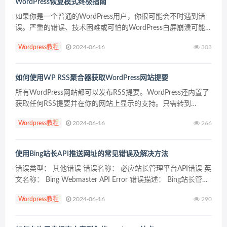
WordPress恢复模式终极指南
如果你是一个普通的WordPress用户，你很可能会不时遇到错
误。严重的错误、技术困难或可怕的WordPress白屏崩溃可能
会毁了你的一天，并使你的网站离线，让不知情的访问者想知
Wordpress教程
2024-06-16
303
道发生了什么。这不仅会让你损失宝贵的点击量...
如何使用WP RSS聚合器获取WordPress网站提要
所有WordPress网站都可以发布RSS提要。WordPress还内置了
获取任何RSS提要并在你的网站上显示的支持。只需转到
Appearance小工具并将RSS小工具拖到侧边栏，这将允许您输
Wordpress教程
2024-06-16
266
入任何提要URL并显示它。但...
使用Bing站长API推送网址的常见错误及解决方法
错误类型： 其他错误 错误名称： 必应站长管理平台API错误 英
文名称： Bing Webmaster API Error 错误描述： Bing站长管理
平台推送API最为常见的错误包括：网站未验证、无效API密
Wordpress教程
2024-06-16
290
钥、配额已...