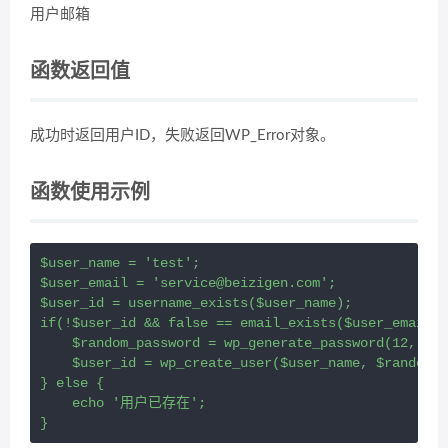
用户邮箱
函数返回值
成功时返回用户ID，失败返回WP_Error对象。
函数使用示例
$user_name = 'test';

$user_email = 'service@beizigen.com';

$user_id = username_exists($user_name);

if(!$user_id && false == email_exists($user_email))
    $random_password = wp_generate_password(12, fal
    $user_id = wp_create_user($user_name, $random_p
} else {

    echo '用户已存在';

}