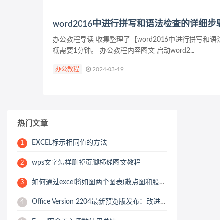
word2016中进行拼写和语法检查的详细步
办公教程导读 收集整理了【word2016中进行拼
概需要1分钟。 办公教程内容图文 启动word2...
办公教程
2024-03-19
热门文章
EXCEL标示相同值的方法
1
wps文字怎样删掉页脚横线图文教程
2
如何通过excel将如图两个图表(散点图和股价图,x轴都是..-
3
Office Version 2204最新预览版发布：改进Word同步协作功能
4