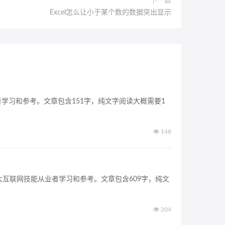
下一篇
​Excel怎么让小于某个数的数据突出显示
者学习和参考。文章包含151字，纯文字阅读大概需要1
148
供广大互联网技能从业者学习和参考。文章包含609字，纯文
204