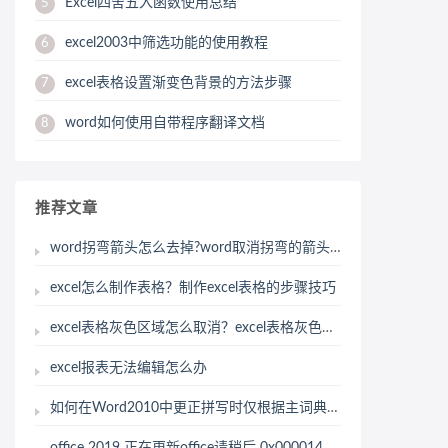
Excel四舍五入函数使用总结
5
excel2003中筛选功能的使用教程
6
excel表格设置渐变色背景的方法步骤
7
word如何使用自带程序翻译文档
8
推荐文章
word拐弯箭头怎么去掉?word取消拐弯的箭头方法介绍
excel怎么制作表格？制作excel表格的步骤技巧
excel表格灰色区域怎么取消？excel表格灰色区域如何恢复？
excel报表无法编辑怎么办
如何在Word2010中更正拼写时仅根据主词典提供建议
office 2019 正在更新office请稍后 0x0000142 应用程序无法正常启动